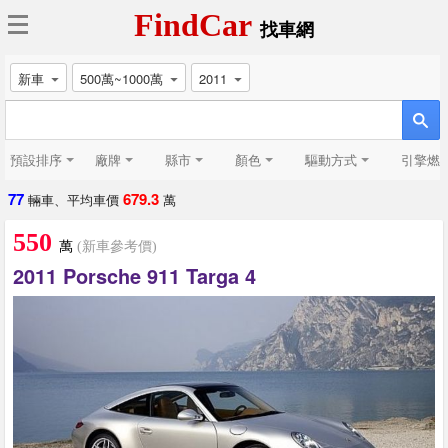
FindCar
找車網
新車
500萬~1000萬
2011
預設排序
廠牌
縣市
顏色
驅動方式
引擎燃
77
679.3
輛車、平均車價
萬
550
萬
(新車參考價)
2011 Porsche 911 Targa 4