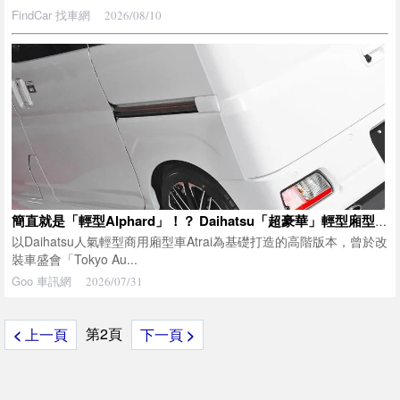
FindCar 找車網
2026/08/10
簡直就是「輕型Alphard」！？ Daihatsu「超豪華」輕型廂型車備受矚目！ 「黑化×鍍鉻」霸氣水箱護罩＋低趴車身，氣勢十足！ 質感爆棚的方正造型也超帥！ 讓人期待的霸氣車型「Atrai Premium ver.」！
以Daihatsu人氣輕型商用廂型車Atrai為基礎打造的高階版本，曾於改
裝車盛會「Tokyo Au...
Goo 車訊網
2026/07/31
第2頁
<
上一頁
下一頁
>