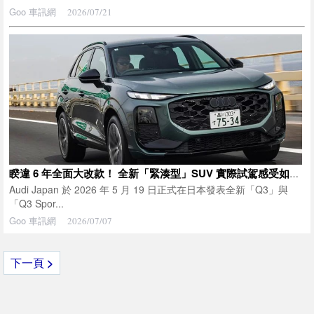
Goo 車訊網
2026/07/21
睽違 6 年全面大改款！ 全新「緊湊型」SUV 實際試駕感受如何？ 全長約 4.5 公尺、恰到好處的車身尺碼，搭載 1500cc 渦輪引擎，還提供 4WD 車型！ Audi 全新「Q3」實力究竟如何？
Audi Japan 於 2026 年 5 月 19 日正式在日本發表全新「Q3」與
「Q3 Spor...
Goo 車訊網
2026/07/07
下一頁
>