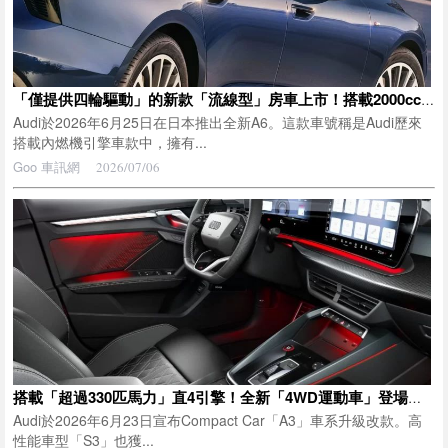
「僅提供四輪驅動」的新款「流線型」房車上市！搭載2000cc渦輪引擎，擁有272匹馬力！配備「高科技豪華內裝」的全新Audi A6登場
Audi於2026年6月25日在日本推出全新A6。這款車號稱是Audi歷來
搭載內燃機引擎車款中，擁有...
Goo 車訊網
2026/07/06
搭載「超過330匹馬力」直4引擎！全新「4WD運動車」登場！車長4.3m，比GR Corolla稍微更小！內裝全面更新，全新Audi「S3」德國規格車型受到關注
Audi於2026年6月23日宣布Compact Car「A3」車系升級改款。高
性能車型「S3」也獲...