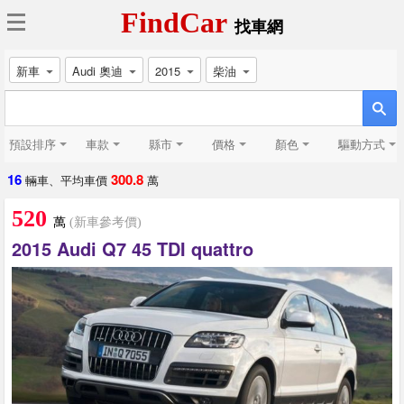
FindCar
找車網
新車
Audi 奧迪
2015
柴油
預設排序
車款
縣市
價格
顏色
驅動方式
16
300.8
輛車、平均車價
萬
520
萬
(新車參考價)
2015 Audi Q7 45 TDI quattro