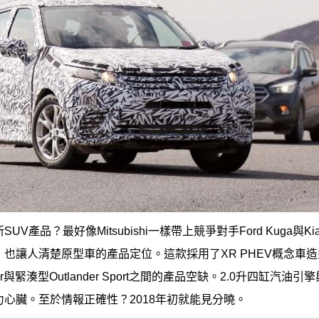
V產品？最好像Mitsubishi一樣帶上競爭對手Ford Kuga與Kia 
也讓人清楚原型車的產品定位。這款採用了XR PHEV概念車造
der與緊湊型Outlander Sport之間的產品空缺。2.0升四缸汽油
心臟。至於情報正確性？2018年初就能見分曉。