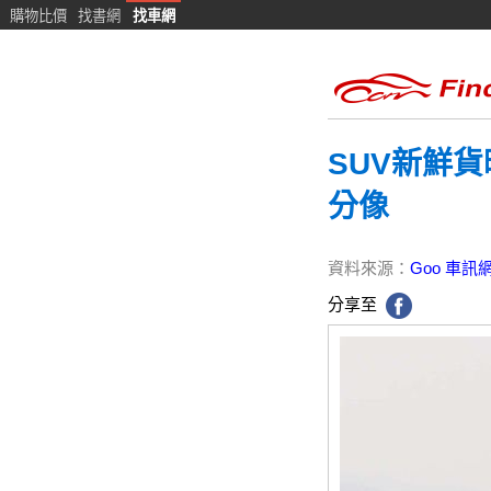
購物比價
找書網
找車網
SUV新鮮貨曝
分像
資料來源：
Goo 車訊
分享至