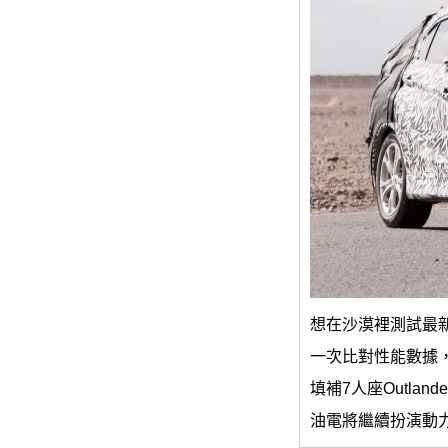
想在沙漠裡測試最新SU
一次比對性能數據，
填補7人座Outlan
油電將繼續扮演動力