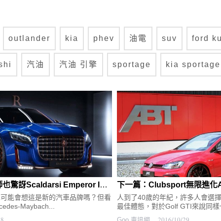
outlander
kia
phev
油電
suv
ford k
shi
汽油
汽油 引擎
sportage
kia sportage
上一篇：賓士設計師也驚訝Scaldarsi Emperor I古怪的造型，似乎改過頭了
車可能會想這是新的汽車品牌嗎？但看
人到了40歲的年紀，許多人會選
s-Maybach...
最佳體態，對於Golf GTI來說同樣
28
2016/10/29
Goo 車訊網