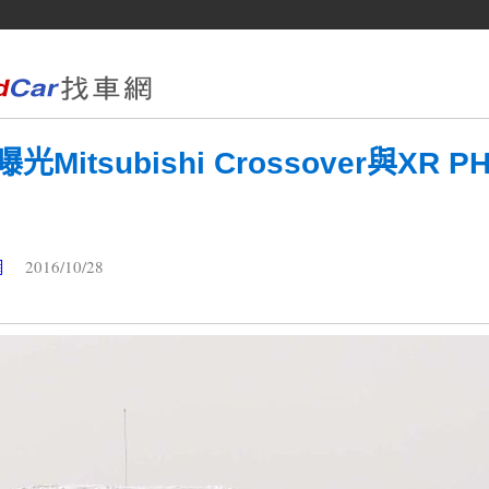
光Mitsubishi Crossover與XR
2016/10/28
網