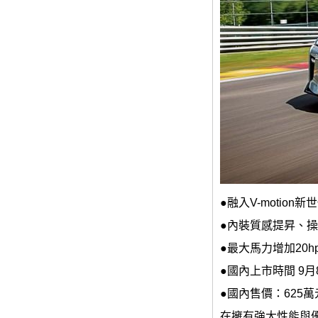
●融入V-motion
●內裝質感提昇、
●最大馬力增加20hp
●國內上市時間 9月
●國內售價：625萬
在擁有強大性能與優