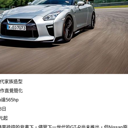
新世代家族造型
操作直覺簡化
達565hp
8日
元起
異操控的背書下，儘管下一世代的GT-R尚未推出，但Nissan