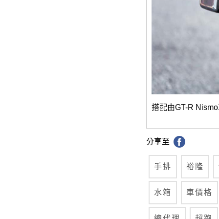
搭配由GT-R N
分享至
手排
裕隆
水箱
車價格
總代理
超跑