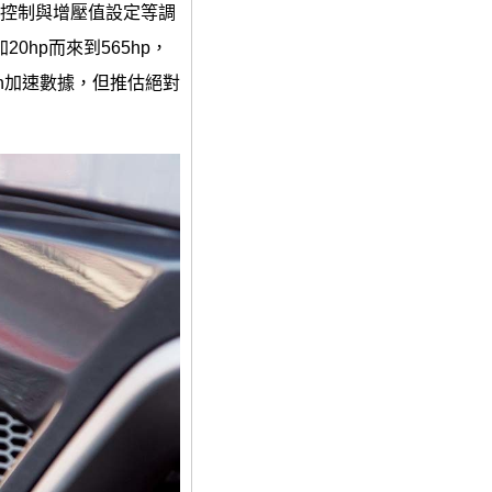
時控制與增壓值設定等調
hp而來到565hp，
m/h加速數據，但推估絕對