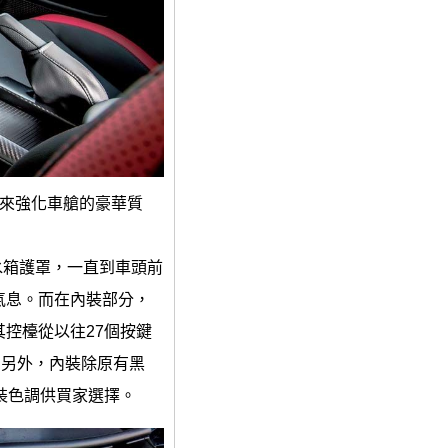
覆來強化車艙的豪華質
至水箱護罩，一直到車頭前
氣息。而在內裝部分，
其控檯從以往27個按鍵
。另外，內裝除原有黑
內裝色調供買家選擇。