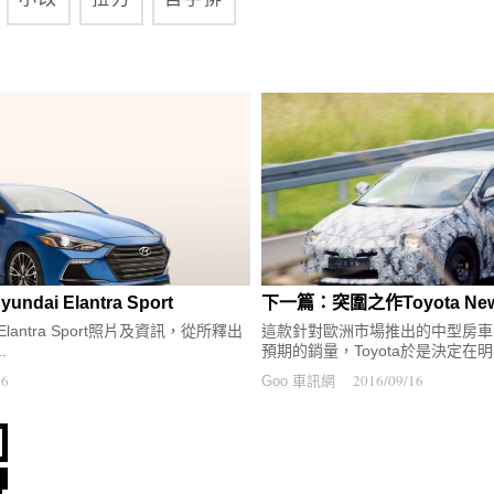
ai Elantra Sport
下一篇：突圍之作Toyota New 
Elantra Sport照片及資訊，從所釋出
這款針對歐洲市場推出的中型房車
.
預期的銷量，Toyota於是決定在明
16
2016/09/16
Goo 車訊網