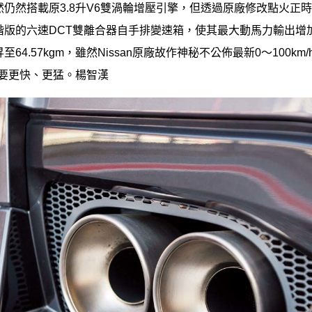
仍然搭載原3.8升V6雙渦輪增壓引擎，但透過原廠修改點火正
版的六速DCT雙離合器自手排變速箱，使其最大動馬力輸出增加20
64.57kgm，雖然Nissan原廠故作神秘不公佈最新0～100k
還要更快、更猛。楊智漢