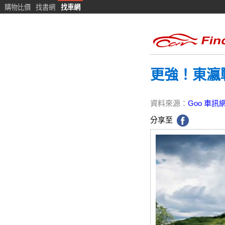
購物比價
找書網
找車網
更強！東瀛戰神 
資料來源：
Goo 車訊
分享至