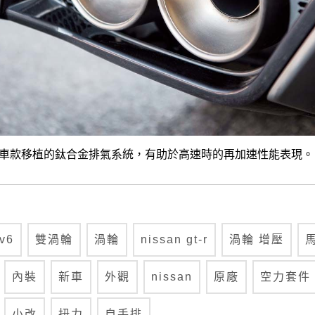
ismo車款移植的鈦合金排氣系統，有助於高速時的再加速性能表現。
v6
雙渦輪
渦輪
nissan gt-r
渦輪 增壓
內裝
新車
外觀
nissan
原廠
空力套件
小改
扭力
自手排