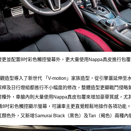
更並配置8吋彩色觸控螢幕外，更大量使用Nappa真皮進行包
的外觀造型導入了新世代 「V-motion」家族造型，從引擎蓋延伸
保桿及日行燈組都進行不小幅度的修改，整體造型更顯戰鬥侵略
檯外，車艙內則大量使用Nappa真皮包覆來增加豪華質感，尤
升級8吋彩色觸控顯示螢幕，可讓車主更直覺輕鬆地操作各項功能
色外，又新增Samurai Black（黑色）及Tan（褐色）兩種