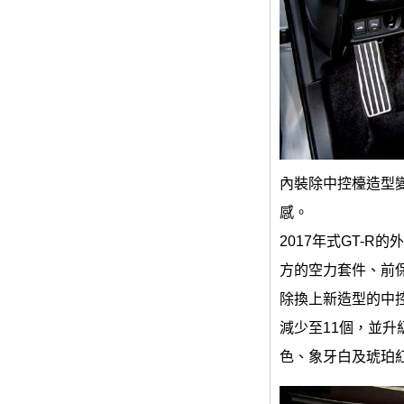
內裝除中控檯造型變
感。
2017年式GT-R
方的空力套件、前
除換上新造型的中控
減少至11個，並
色、象牙白及琥珀紅顏