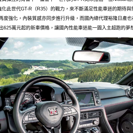
化此世代GT-R（R35）的戰力，來不斷滿足性能車迷的期待與需
能再度強化，內裝質感亦同步進行升級，而國內總代理裕隆日產也在
釋出625萬元起的新車價格，讓國內性能車迷能一圓入主超跑的夢