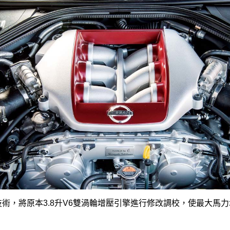
技術，將原本3.8升V6雙渦輪增壓引擎進行修改調校，使最大馬力增加