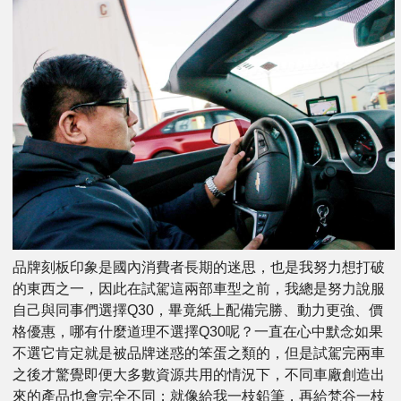
品牌刻板印象是國內消費者長期的迷思，也是我努力想打破
的東西之一，因此在試駕這兩部車型之前，我總是努力說服
自己與同事們選擇Q30，畢竟紙上配備完勝、動力更強、價
格優惠，哪有什麼道理不選擇Q30呢？一直在心中默念如果
不選它肯定就是被品牌迷惑的笨蛋之類的，但是試駕完兩車
之後才驚覺即便大多數資源共用的情況下，不同車廠創造出
來的產品也會完全不同；就像給我一枝鉛筆，再給梵谷一枝