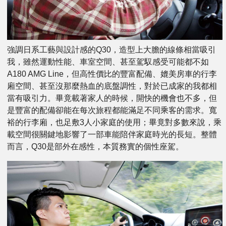
強調日系工藝與設計感的Q30，造型上大膽的線條相當吸引
我，雖然運動性能、車室空間、甚至駕馭感受可能都不如
A180 AMG Line，但高性價比的豐富配備、媲美房車的行李
廂空間、甚至沒那麼熱血的底盤調性，對於已成家的我都相
當有吸引力。畢竟載著家人的時候，開快的機會也不多，但
是豐富的配備卻能在每次旅程都能滿足不同乘客的需求。寬
裕的行李廂，也足敷3人小家庭的使用；畢竟對多數來說，乘
載空間很關鍵地影響了一部車能陪伴家庭時光的長短。整體
而言，Q30是部外在感性，本質務實的個性座駕。