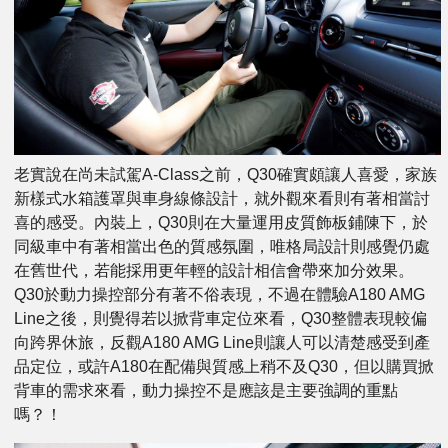
老實說在尚未試駕A-Class之前，Q30確實頗讓人喜愛，家族
新樣式水箱護罩與車身線條設計，就外觀來看則有著相當討
喜的感受。內裝上，Q30則在大量運用皮質飾板鋪陳下，於
同級車中有著相當出色的質感氛圍，唯格局設計則感覺仍處
在舊世代，若能採用更年輕的設計相信會帶來加分效果。
Q30於動力操控部分有著不俗表現，不過在體驗A180 AMG
Line之後，則覺得若以掀背車定位來看，Q30整體表現較偏
向跨界休旅，反觀A180 AMG Line則讓人可以清楚感受到產
品定位，或許A180在配備與質感上稍不及Q30，但以購買掀
背車的需求來看，動力操控不是應該是主要強調的重點
嗎？！