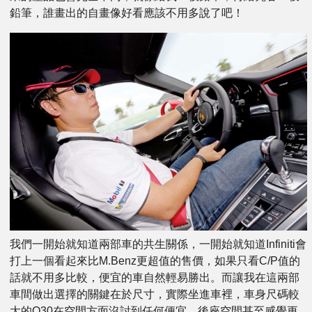
鉛筆，誰畫出的自畫像好看應該不用多說了吧！
我們一開始就知道兩部車的共生關係，一開始就知道Infiniti會
打上一個看起來比M.Benz更超值的售價，如果只看C/P值的
話就不用多比較，便宜的車自然輕易勝出。而讓我在這兩部
車間做出選擇的關鍵在於尺寸，實際坐進車裡，車身尺碼較
大的Q30在空間方面沒討到任何便宜，後座空間甚至感覺更