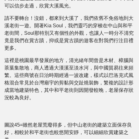
可以信步走過，欣賞大溪風光。
請不要轉台！沒錯，都來到大溪了，我們依舊不免俗地到大
溪老街一遊。開著Kia Soul，我們靈巧的穿梭在中山與和平
老街間，Soul那特別又有個性的外觀，也讓人一時分不清究
竟是我們在賞古蹟，抑或是賞古蹟的遊客在對我們行注目禮
更多。
這裡是桃園最早發展的地方，清光緒年間曾是木材、樟腦與
茶葉集散地，商人透過大漢溪至淡水河，與中國貿易往來頻
繁。這些商號在日治時期經過一波改建，樣式以巴洛克式風
格混合常見於台灣廟宇的剪黏與交趾燒裝飾，繁複的設計形
成當地建築特色，其中和平老街則因開發較晚，老屋保存狀
況較為良好。
圖說45=雖然老屋荒廢得多，但中山老街的建築立面保存良
好，相較於和平老街也較悠閒安靜，可以細細欣賞建築之