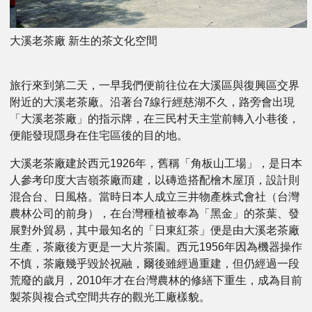
大溪老茶廠 新生的茶文化空間
旅行來到第二天，一早我們便前往位在大溪區與復興區交界
附近的大溪老茶廠。沿著台7線行經慈湖不久，路旁會出現
「大溪老茶廠」的指示牌，在三民村天主堂前轉入小巷後，
便能發現隱身在住宅區後的目的地。
大溪老茶廠建於西元1926年，舊稱「角板山工場」，是日本
人參考印度大吉嶺茶廠而建，以磚造搭配檜木屋頂，設計則
混合台、日風格。當時日本人成立三井物產株式會社（台灣
農林公司的前身），在台灣種植被奉為「黑金」的茶葉、發
展對外貿易，其中最知名的「日東紅茶」便是由大溪老茶廠
生產，茶廠後方更是一大片茶園。西元1956年因為機器操作
不慎，茶廠幾乎毀於祝融，爾後雖經過重建，但仍經過一段
荒廢的歲月，2010年才在台灣農林的修繕下重生，成為目前
製茶與複合式空間共存的觀光工廠樣貌。