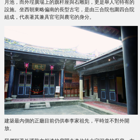
月池，而外埕廣場上的旗杆座與石雕刻，更是舉人宅特有的
設施。坐西朝東略偏南的長型古宅，是由三合院包圍四合院
組成，代表著其兼具官宅與農宅的身分。
建築最內側的正廳目前仍供奉李家祖先，平時並不對外開
放。