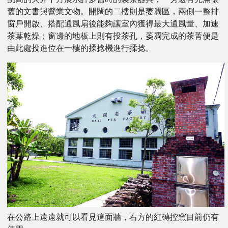
舊的文書與營業文物。開闊的二樓則是萎凋區，兩側一整排
窗戶開啟、搭配通風扇後能夠讓室內獲得最大通風量、加速
茶葉乾燥；窗邊的地板上則有投茶孔，萎凋完成的茶菁便是
由此處投進位在一樓的揉捻機進行揉捻。
在公路上遠遠就可以看見這面牆，右方的紅磚控窯目前仍有