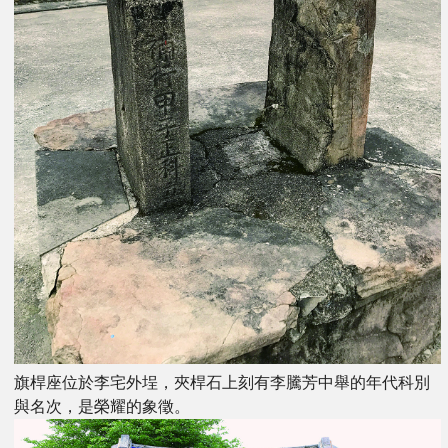
旗桿座位於李宅外埕，夾桿石上刻有李騰芳中舉的年代科別
與名次，是榮耀的象徵。