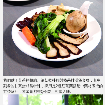
我們點了苦茶拌麵線、滷菇乾拌麵與核果排漢堡套餐，其中
副餐的甘茶蛋相當特殊，採用是2種紅茶葉搭配中藥材煮成的
甘茶滷汁，連蛋黃都香Q不乾，相當入味。