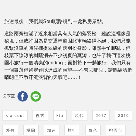
旅途最後，我們與Soul順路繞到一處私房景點。
道路兩旁植滿了近來相當具有人氣的落羽松，雖說這裡像是
秘境，但或許因為是交通幹道因此車輛絡繹不絕，我們只能
抓緊沒車的時候捕捉翠綠的落羽松身影，雖然手忙腳亂，但
枝葉下陰涼的樹蔭消去不少初夏的蒸溽，也許了我們這次桃
園小旅行一個清爽的ending；而對於下一趟旅行，我們只有
一個微薄但肯定難以達成的願望──不管去哪兒，請賜給我們
晴朗但不致汗流浹背的天氣吧……！
分享至
kia soul
復古
kia
現代
2017
2010
外觀
桃園
加速
旅行
白色
桃園市