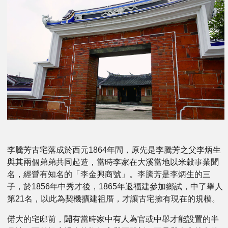
李騰芳古宅落成於西元1864年間，原先是李騰芳之父李炳生
與其兩個弟弟共同起造，當時李家在大溪當地以米穀事業聞
名，經營有知名的「李金興商號」。李騰芳是李炳生的三
子，於1856年中秀才後，1865年返福建參加鄉試，中了舉人
第21名，以此為契機擴建祖厝，才讓古宅擁有現在的規模。
偌大的宅邸前，闢有當時家中有人為官或中舉才能設置的半