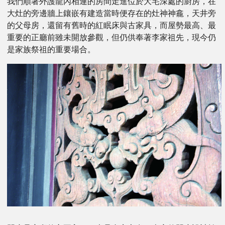
我們順著外護龍內相連的房間走進位於大宅深處的廚房，在
大灶的旁邊牆上鑲嵌有建造當時便存在的灶神神龕，天井旁
的父母房，還留有舊時的紅眠床與古家具，而屋勢最高、最
重要的正廳前雖未開放參觀，但仍供奉著李家祖先，現今仍
是家族祭祖的重要場合。