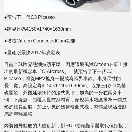
●預告下一代C3 Picasso
●跨界尺碼4150×1740×1630mm
●搭載Citroen ConnectedCam功能
●量產版最快2017年底發表
目前全球跨界熱潮持續不斷，因應這股風潮Citroen在展上推
出的最新概念車「C-Aircross」，就預告了下一代C3
Picasso，將從MPV搖身一變成為跨界車款。車身尺寸的
長、寬、高設定為4150×1740×1630mm。以第三代C3為基
礎開發，外觀延續獨特的法式風情，加高的車身在兩旁車
側、下緣處，包覆大量防刮材質，頭燈與水箱護罩為一體成
形的細長面貌，加上少見的幾何輪圈式樣，整體呈現活潑動
感的年輕風格。
內裝如外觀般的大膽創新，以HUD抬頭顯示器取代儀錶板，