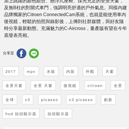
加上跳躍的顏色組合、懸浮式座椅、採光充足的全景天窗，
及無B柱的對開式車門，強調明亮舒適的戶外氣息。同樣內建
品牌獨家的Citroen ConnectedCam系統，也就是能使用車內
後視鏡，輕鬆的拍照與錄影後，上傳到社群媒體，與好友隨
時分享最新動態。充滿魅力的C-Aircross，量產版有望在今年
底發表亮相。
分享至
2017
mpv
水箱
內裝
外觀
天窗
全景天窗
全景 天窗
後視鏡
citroen
全景
全球
c3
picasso
c3 picasso
創新
hud 抬頭顯示器
抬頭顯示器