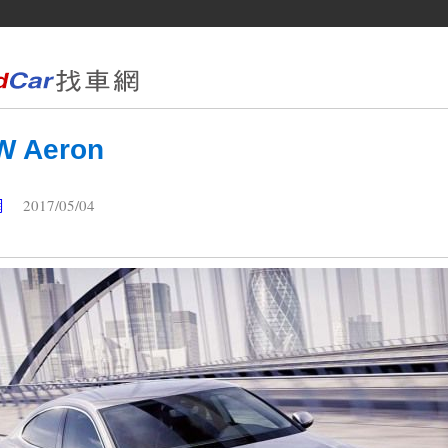
 Aeron
2017/05/04
網