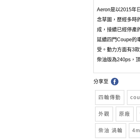
Aeron是以20
念草圖，歷經多時的
成，接續已經停產
延續四門Coupe
受。動力方面有3款
柴油版為240ps，
分享至
四輪傳動
co
外觀
原廠
柴油 渦輪
4m