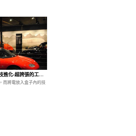
下一篇：汽車6大科技-動力科技進化-超誇張的工作效率，無法想像的EV車
簡稱EV)，而將電放入盒子內的技