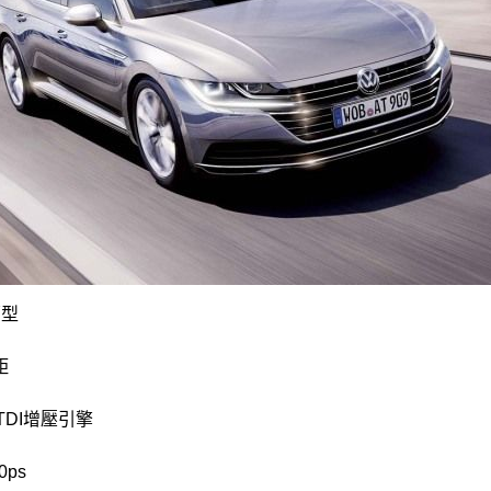
原型
距
TDI增壓引擎
0ps