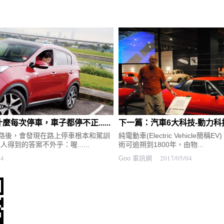
每次停車，車子都停不正......
路後，會發現在路上停車根本和駕訓
純電動車(Electric Vehicle
得到的答案不外乎：喔......
術可追朔到1800年，由物...
04
2017/05/04
Goo 車訊網