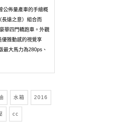
底時曾公佈量產車的手繪概
n（長遠之意）組合而
豪華四門轎跑車。外觀
造優雅動感的視覺享
最大馬力為280ps、
油
水箱
2016
壓
cc