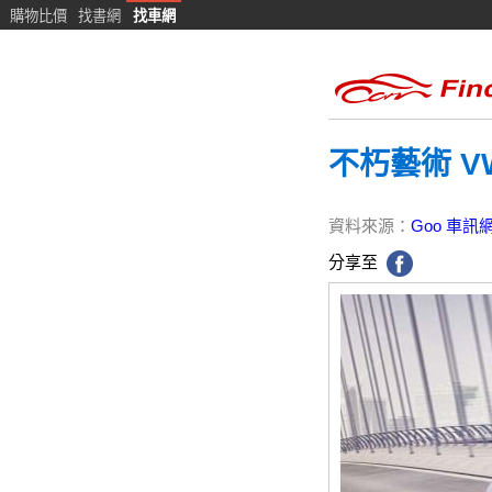
購物比價
找書網
找車網
不朽藝術 VW
資料來源：
Goo 車訊
分享至