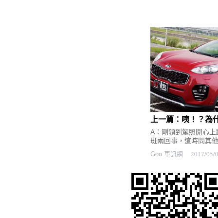
上一篇：咦！？為什麼
A：剛領到駕照開心上
班兩回事，這時問其他人
2017/05/
Goo 車訊網