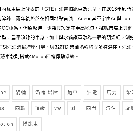
15年日內瓦車展上發表的「GTE」油電轎跑車為原型，在2016年
淬鍊，兩年後終於在相同地點首演。Arteon其單字由Art與Eo
的CC車系，但原廠進一步將其設定在更高地位，挑戰市場上其他
的車型，扁平流線的車身、加上與水箱護罩融為一體的頭燈組，創
TSI汽油渦輪增壓引擎、與3款TDI柴油渦輪增等多種選擇，汽油版
頂級車款則搭載4Motion四輪傳動系統。
upe
渦輪
渦輪 增壓
跑車
油電
馬力
柴
tsi
四輪
頂級
vw
tdi
四門
汽油
增
otion
轎跑車