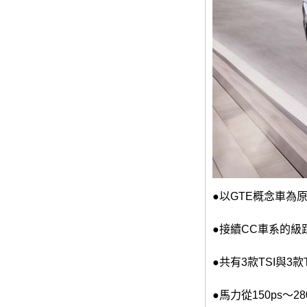
●以GTE概念車為
●接續CC車系的級
●共有3款TSI與3款
●馬力從150ps～28