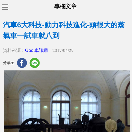
專欄文章
汽車6大科技-動力科技進化-頭很大的蒸
氣車一試車就八到
2017/04/29
資料來源：
Goo 車訊網
分享至