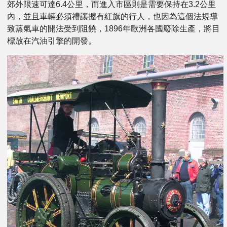
郊外限速可達6.4公里，而進入市區則是需要保持在3.2公里
內，並且車輛必須禮讓握有紅旗的行人，也因為這個法規導
致蒸氣車的開法受到阻饒，1896年歐洲各國廢除生產，將目
標放在汽油引擎的開發。