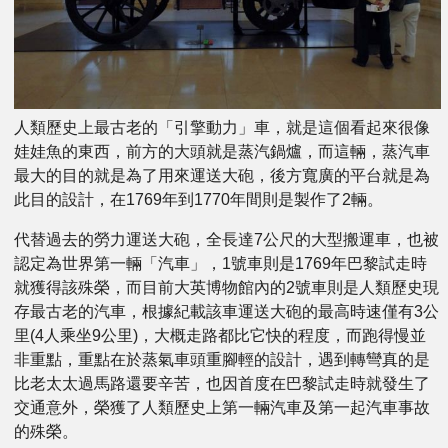
人類歷史上最古老的「引擎動力」車，就是這個看起來很像
娃娃魚的東西，前方的大頭就是蒸汽鍋爐，而這輛，蒸汽車
最大的目的就是為了用來運送大砲，後方寬廣的平台就是為
此目的設計，在1769年到1770年間則是製作了2輛。
代替過去的勞力運送大砲，全長達7公尺的大型搬運車，也被
認定為世界第一輛「汽車」，1號車則是1769年巴黎試走時
就獲得該殊榮，而目前大英博物館內的2號車則是人類歷史現
存最古老的汽車，根據紀載該車運送大砲的最高時速僅有3公
里(4人乘坐9公里)，大概走路都比它快的程度，而跑得慢並
非重點，重點在於蒸氣車頭重腳輕的設計，遇到轉彎真的是
比老太太過馬路還要辛苦，也因首度在巴黎試走時就發生了
交通意外，榮獲了人類歷史上第一輛汽車及第一起汽車事故
的殊榮。