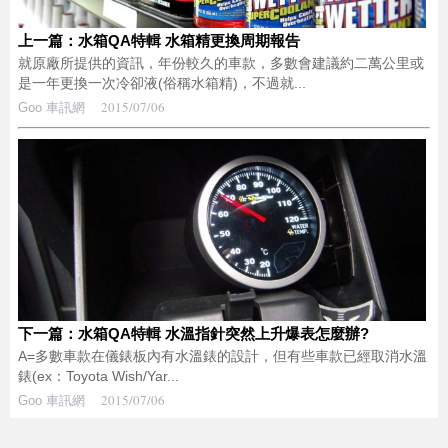
上一篇：水箱QA特輯 水箱精更換周期報告
就原廠所提供的資訊，年份較久的車款，多數會建議約二萬公里或
是一年更換一次冷卻液(俗稱水箱精)，不過就...
2015/07/06
Goo 車訊網
下一篇：水箱QA特輯 水溫指針突然上升爆表怎麼辦?
A=多數車款在儀錶板內有水溫錶的設計，但有些車款已經取消水溫
錶(ex：Toyota Wish/Yar...
2015/07/06
Goo 車訊網