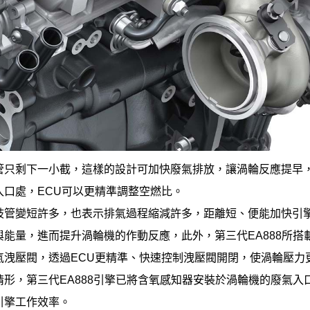
管只剩下一小截，這樣的設計可加快廢氣排放，讓渦輪反應提早
入口處，ECU可以更精準調整空燃比。
歧管變短許多，也表示排氣過程縮減許多，距離短、便能加快引
能量，進而提升渦輪機的作動反應，此外，第三代EA888所搭載的I
氣洩壓閥，透過ECU更精準、快速控制洩壓閥開閉，使渦輪壓力
情形，第三代EA888引擎已將含氧感知器安裝於渦輪機的廢氣入
引擎工作效率。