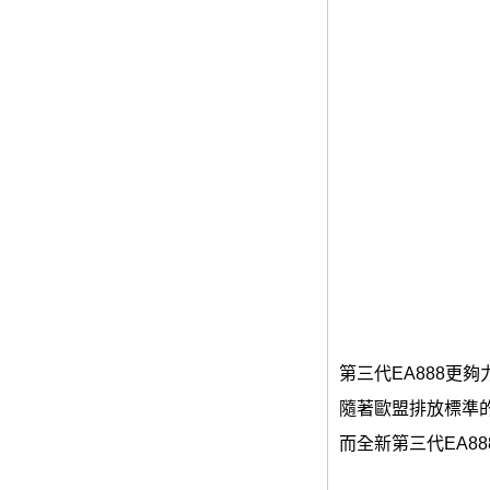
第三代EA888更
隨著歐盟排放標準
而全新第三代EA8