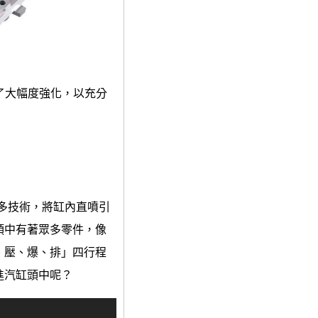
了大幅度強化，以充分
許多技術，將缸內直噴引
頭中有著眾多零件，像
、壓、爆、排」四行程
進汽缸頭中呢？