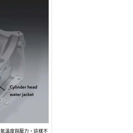
廢氣溫度與壓力，這樣不