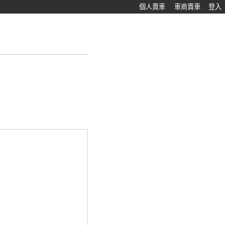
個人賣車
車商賣車
登入