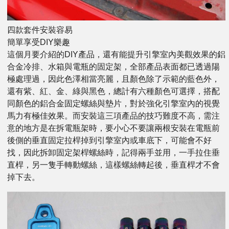
四款套件安裝容易
簡單享受DIY樂趣
這個月要介紹的DIY產品，還有能提升引擎室內美觀效果的鋁
合金冷排、水箱與電瓶的固定架，全部產品表面都已透過陽
極處理過，因此色澤相當亮麗，且顏色除了示範的藍色外，
還有紫、紅、金、綠與黑色，總計有六種顏色可選擇，搭配
同顏色的鋁合金固定螺絲與墊片，對於強化引擎室內的視覺
馬力有極佳效果。而安裝這三項產品的技巧難度不高，需注
意的地方是在拆電瓶架時，要小心不要讓兩根安裝在電瓶前
後側的垂直固定拉桿掉到引擎室內或車底下，可能會不好
找，因此拆卸固定架桿螺絲時，記得兩手並用，一手拉住垂
直桿，另一隻手轉動螺絲，這樣螺絲轉起後，垂直桿才不會
掉下去。