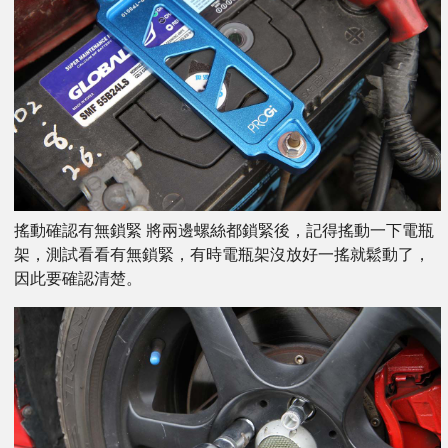
搖動確認有無鎖緊 將兩邊螺絲都鎖緊後，記得搖動一下電瓶
架，測試看看有無鎖緊，有時電瓶架沒放好一搖就鬆動了，
因此要確認清楚。