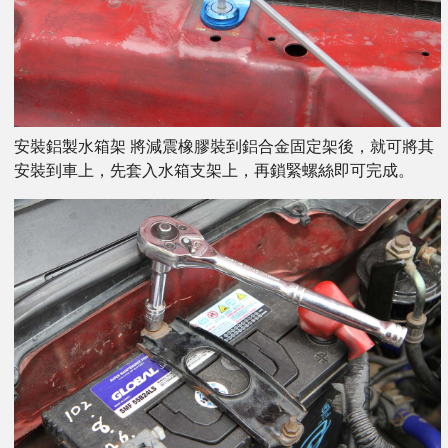
安裝鋁製水箱架 將減震橡膠裝到鋁合金固定架後，就可將其
安裝到車上，先套入水箱支架上，再鎖緊螺絲即可完成。