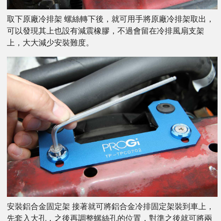
取下原廠冷排架 螺絲轉下後，就可用手將原廠冷排架取出，
可以發現其上也設有減震橡膠，不過會留在冷排風扇支架
上，大大減少安裝難度。
安裝鋁合金固定架 接著就可將鋁合金冷排固定架裝到車上，
先套入大孔，之後再調整螺絲孔的位置，對準之後就可將兩