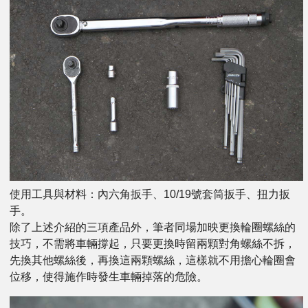
使用工具與材料：內六角扳手、10/19號套筒扳手、扭力扳
手。
除了上述介紹的三項產品外，筆者同場加映更換輪圈螺絲的
技巧，不需將車輛撐起，只要更換時留兩顆對角螺絲不拆，
先換其他螺絲後，再換這兩顆螺絲，這樣就不用擔心輪圈會
位移，使得施作時發生車輛掉落的危險。