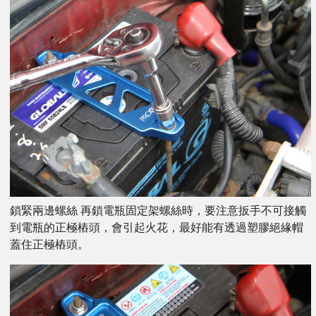
鎖緊兩邊螺絲 再鎖電瓶固定架螺絲時，要注意扳手不可接觸
到電瓶的正極樁頭，會引起火花，最好能有透過塑膠絕緣帽
蓋住正極樁頭。