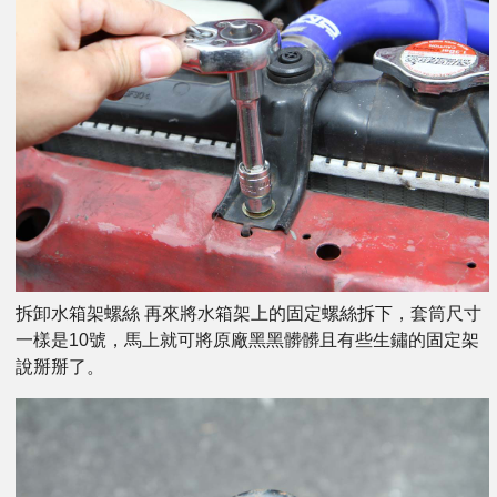
拆卸水箱架螺絲 再來將水箱架上的固定螺絲拆下，套筒尺寸
一樣是10號，馬上就可將原廠黑黑髒髒且有些生鏽的固定架
說掰掰了。