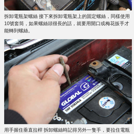
拆卸電瓶架螺絲 接下來拆卸電瓶架上的固定螺絲，同樣使用
10號套筒，如果螺絲頭很長的話，就要用開口或梅花扳手才
能轉到螺絲。
用手握住垂直拉桿 拆卸螺絲時記得另外一隻手，要拉住電瓶