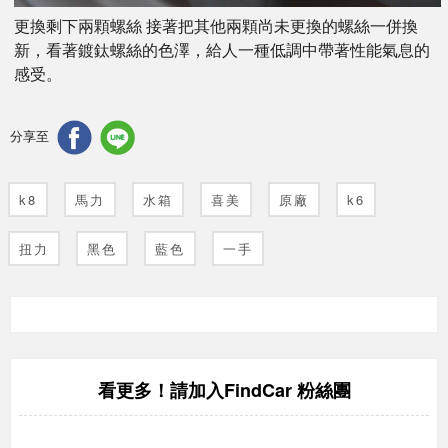
更換剩下兩顆螺絲 接著把其他兩顆尚未更換的螺絲一併換
新，看著鍍鈦螺絲的色澤，給人一種低調中帶著性能氣息的
感受。
分享至
k8
馬力
水箱
喜美
原廠
k6
扭力
黑色
藍色
一手
FindCar 粉絲團
看更多！請加入