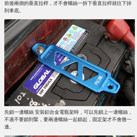
前後兩側的垂直拉桿，才不會螺絲一拆下垂直拉桿就往下掉
到車底。
先鎖一邊螺絲 安裝鋁合金電瓶架時，可以先鎖上一邊螺絲，
不過不要鎖到緊，要兩邊螺絲一起鎖起，固定架才不會翹一
邊。