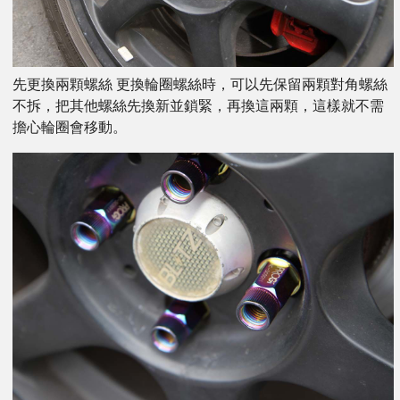
先更換兩顆螺絲 更換輪圈螺絲時，可以先保留兩顆對角螺絲
不拆，把其他螺絲先換新並鎖緊，再換這兩顆，這樣就不需
擔心輪圈會移動。