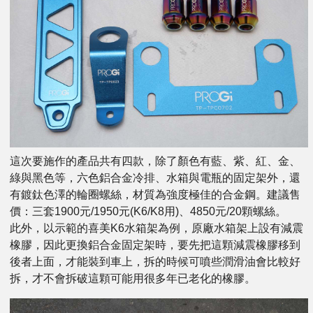
這次要施作的產品共有四款，除了顏色有藍、紫、紅、金、
綠與黑色等，六色鋁合金冷排、水箱與電瓶的固定架外，還
有鍍鈦色澤的輪圈螺絲，材質為強度極佳的合金鋼。建議售
價：三套1900元/1950元(K6/K8用)、4850元/20顆螺絲。
此外，以示範的喜美K6水箱架為例，原廠水箱架上設有減震
橡膠，因此更換鋁合金固定架時，要先把這顆減震橡膠移到
後者上面，才能裝到車上，拆的時候可噴些潤滑油會比較好
拆，才不會拆破這顆可能用很多年已老化的橡膠。