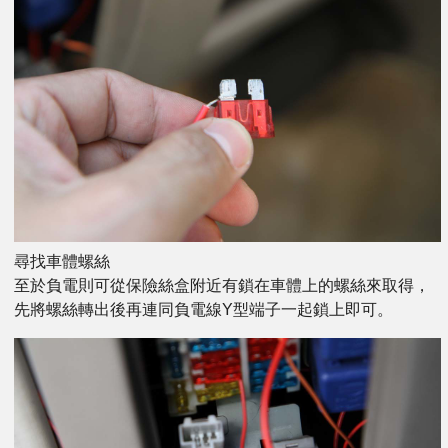
尋找車體螺絲
至於負電則可從保險絲盒附近有鎖在車體上的螺絲來取得，
先將螺絲轉出後再連同負電線Y型端子一起鎖上即可。