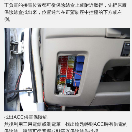
正負電的接電位置都可從保險絲盒上或附近取得，先把原廠
保險絲盒找出來，位置通常在正駕駛座中控檯的下方或左
側。
找出ACC供電保險絲
然後利用三用電錶或測電筆，找出鑰匙轉到ACC時有供電的
保險絲，建議可從音響或點菸器保險絲先找起。