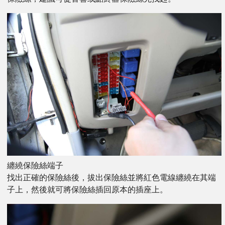
纏繞保險絲端子
找出正確的保險絲後，拔出保險絲並將紅色電線纏繞在其端
子上，然後就可將保險絲插回原本的插座上。