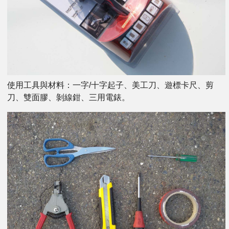
使用工具與材料：一字/十字起子、美工刀、遊標卡尺、剪
刀、雙面膠、剝線鉗、三用電錶。