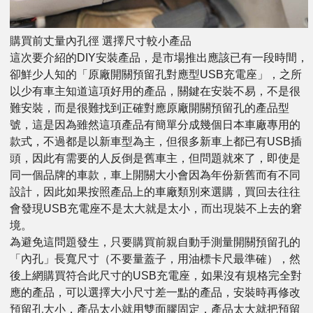
購買前丈量內孔徑 選擇尺寸較小產品
這次要介紹的DIY安裝產品，是市場推出應該已有一段時間，
卻鮮少人知的「原廠開關預留孔對應型USB充電座」，之所
以少有車主知道這項好用的產品，關鍵在安裝不易，不是很
難安裝，而是很難找到正確對應原廠開關預留孔的產品型
號，這是因為雖然這項產品有簡單分成幾個日本車廠專用的
款式，不過都是以新車型為主，但很多新車上都已有USB插
頭，因此有需要的人反倒是舊車主，但問題就來了，即使是
同一個品牌的車款，車上開關大小會因為年份新舊而有不同
設計，因此如果按照產品上的車廠類別來選購，買回去往往
會發現USB充電座不是太大就是太小，而出現裝不上去的窘
境。
為避免這問題發生，只要購買前親自動手測量開關預留孔的
「內孔」長寬尺寸（不要量蓋子，用油標卡尺最準確），然
後上網購買符合此尺寸的USB充電座，如果沒有規格完全對
應的產品，可以選擇大小尺寸差一點的產品，安裝時再修改
預留孔大小，產品太小就用雙面膠固定，產品太大就把預留