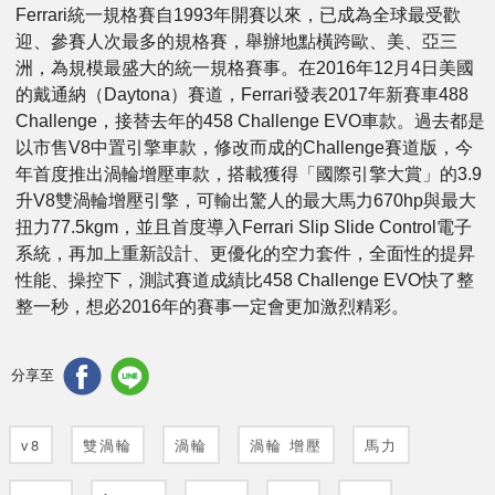
Ferrari統一規格賽自1993年開賽以來，已成為全球最受歡
迎、參賽人次最多的規格賽，舉辦地點橫跨歐、美、亞三
洲，為規模最盛大的統一規格賽事。在2016年12月4日美國
的戴通納（Daytona）賽道，Ferrari發表2017年新賽車488
Challenge，接替去年的458 Challenge EVO車款。過去都是
以市售V8中置引擎車款，修改而成的Challenge賽道版，今
年首度推出渦輪增壓車款，搭載獲得「國際引擎大賞」的3.9
升V8雙渦輪增壓引擎，可輸出驚人的最大馬力670hp與最大
扭力77.5kgm，並且首度導入Ferrari Slip Slide Control電子
系統，再加上重新設計、更優化的空力套件，全面性的提昇
性能、操控下，測試賽道成績比458 Challenge EVO快了整
整一秒，想必2016年的賽事一定會更加激烈精彩。
分享至
v8
雙渦輪
渦輪
渦輪 增壓
馬力