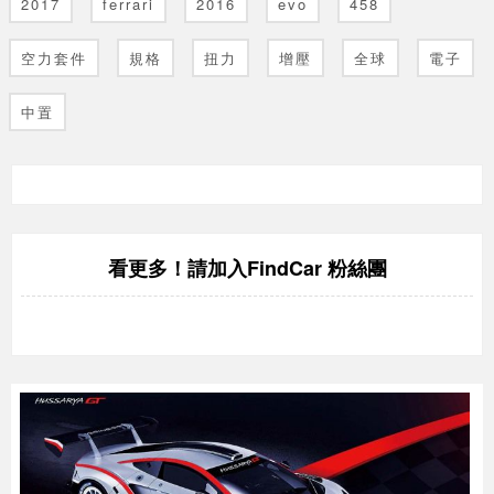
2017
ferrari
2016
evo
458
空力套件
規格
扭力
增壓
全球
電子
中置
FindCar 粉絲團
看更多！請加入