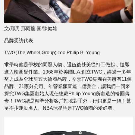
文/邢男 邢雨龍 圖/陳健雄
品牌受訪代表
TWG(The Wheel Group) ceo Philip B. Young
求學時他是學校的問題人物，退伍後赴美從打工做起，隨即
進入輪圈配件業。1968年於美國L.A.創立TWG，經過十多年
努力成為全球前五大輪圈品牌，今天TWG集團在美擁有11個
品牌、21家分公司、年營業額直逼二億美金，讓我們一同來
探究TWG集團創始人現任總裁Philip Young所創造的輪圈傳
奇！TWG總是精準分析客戶打敗對手外，行銷更是一絕！甚
至不少運動名人、NBA球星均是TWG輪圈的愛好者。