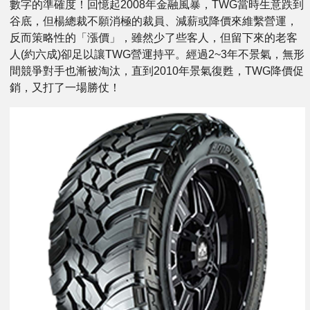
數字的準確度！回憶起2008年金融風暴，TWG當時生意跌到
谷底，但楊總裁不願消極的裁員、減薪或降價來維繫營運，
反而策略性的「漲價」，雖然少了些客人，但留下來的老客
人(約六成)卻足以讓TWG營運持平。經過2~3年不景氣，無形
間競爭對手也漸被淘汰，直到2010年景氣復甦，TWG降價促
銷，又打了一場勝仗！