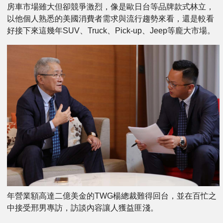
房車市場雖大但卻競爭激烈，像是歐日台等品牌款式林立，
以他個人熟悉的美國消費者需求與流行趨勢來看，還是較看
好接下來這幾年SUV、Truck、Pick-up、Jeep等龐大市場。
年營業額高達二億美金的TWG楊總裁難得回台，並在百忙之
中接受邢男專訪，訪談內容讓人獲益匪淺。