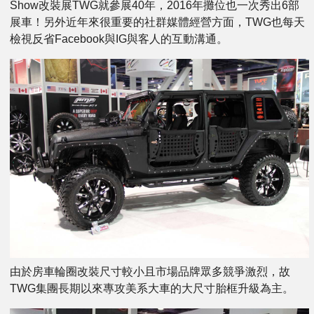
Show改裝展TWG就參展40年，2016年攤位也一次秀出6部
展車！另外近年來很重要的社群媒體經營方面，TWG也每天
檢視反省Facebook與IG與客人的互動溝通。
由於房車輪圈改裝尺寸較小且市場品牌眾多競爭激烈，故
TWG集團長期以來專攻美系大車的大尺寸胎框升級為主。