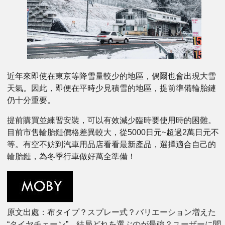
近年來即使在東京等降雪量較少的地區，偶爾也會出現大雪
天氣。因此，即便在平時少見積雪的地區，提前準備輪胎鏈
仍十分重要。
提前購買並練習安裝，可以有效減少臨時要使用時的困難。
目前市售輪胎鏈價格差異較大，從5000日元~超過2萬日元不
等。有空不妨到汽車用品店看看最新產品，選擇適合自己的
輪胎鏈，為冬季行車做好萬全準備！
原文出處：布タイプ？スプレー式？バリエーション増えた
“タイヤチェーン”…結局どれを選ぶのが最強？ユーザーに聞