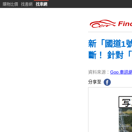
購物比價
找書網
找車網
新「國道1
斷！ 針對
資料來源：
Goo 車訊
分享至