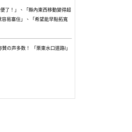
方便了！」、「縣內東西移動變得超
就容易塞住」、「希望能早點拓寬
賛の声多数！ 「栗東水口道路I」