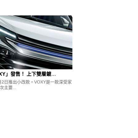
下一篇：豐田「新款VOXY」發售！ 上下雙層鍍鉻「發光水箱護罩」＆超藍「車室氛圍燈」超帥！最適合家庭向MPV的「嶄新改裝」是什麼？
9月2日推出小改款。VOXY是一款深受家
主要...