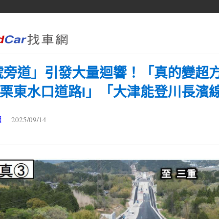
號旁道」引發大量迴響！「真的變超
「栗東水口道路I」「大津能登川長濱
2025/09/14
網