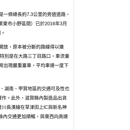
是一條總長約7.3公里的旁道道路，
東市小野區間）已於2016年3月
用。
段開放，原本被分斷的路線得以連
。特別是在大路三丁目路口，車流量
時常出現嚴重塞車，平均車速一度下
津、湖南、甲賀地區的交通可及性也
運作。此外，滋賀縣內製造品出貨
川長濱線在草津田上IC與新名神
僅縣內交通更加順暢，與東西向高速