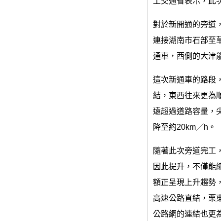
土交通省表示，此
對於新開通的旁道，
連接湖南市石部至草
通車，西側的大津能
這次新通車的路段
結，東西往來更為
遠超過道路容量，
降至約20km／h。
隨著此次旁道完工
因此提升，不僅能
額正呈現上升趨勢
高速公路直結，栗
公路網的連結也更