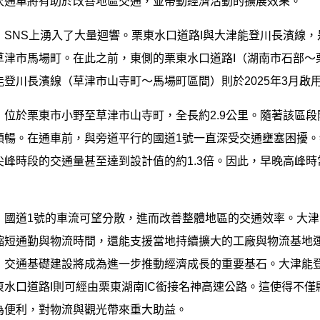
次通車將有助於改善地區交通，並帶動經濟活動的擴展效果。
SNS上湧入了大量迴響。栗東水口道路I與大津能登川長濱線，
津市馬場町。在此之前，東側的栗東水口道路I（湖南市石部～栗
登川長濱線（草津市山寺町～馬場町區間）則於2025年3月啟
，位於栗東市小野至草津市山寺町，全長約2.9公里。隨著該區
順暢。在通車前，與旁道平行的國道1號一直深受交通壅塞困擾
尖峰時段的交通量甚至達到設計值的約1.3倍。因此，早晚高峰
，國道1號的車流可望分散，進而改善整體地區的交通效率。大
縮短通勤與物流時間，還能支援當地持續擴大的工廠與物流基地
，交通基礎建設將成為進一步推動經濟成長的重要基石。大津能登
東水口道路I則可經由栗東湖南IC銜接名神高速公路。這使得不
為便利，對物流與觀光帶來重大助益。