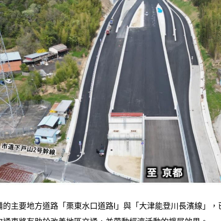
的主要地方道路「栗東水口道路I」與「大津能登川長濱線」，已於