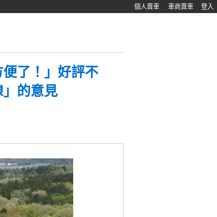
個人賣車
車商賣車
登入
方便了！」好評不
線」的意見