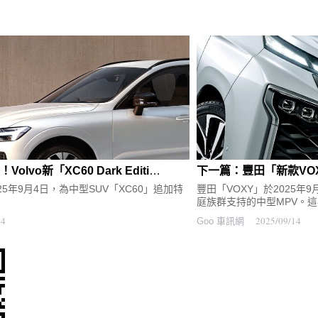
上一篇：889萬日圓！Volvo新「XC60 Dark Edition」太強大！ 專屬「漆黑水箱護罩＆20吋鋁圈」超帥！精悍又運動感十足的特仕車登場
n於2025年9月4日，為中型SUV「XC60」追加特
豐田「VOXY」於2025年
庭族群支持的中型MPV。這次
14
2025/09/14
Goo 車訊網