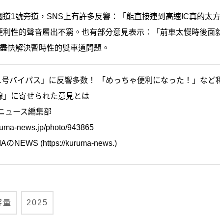
道1號旁道，SNS上有許多反響：「能直接連到高速IC真的太
便利性的聲音層出不窮。也有部分意見表示：「前車太慢時後面
待盡快解決暫時性的雙車道問題。
1号バイパス」に反響多数！ 「めっちゃ便利になった！」など称
線」に寄せられた意見とは
ニュース編集部
uma-news.jp/photo/943865
WS (https://kuruma-news.)
容量
2025