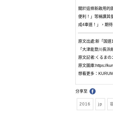
關於這條新啟用的國
便利！」等稱讚其
成4車道！」，期
原文出處:新「国道
「大津能登川長浜
原文記者:くるまの
原文圖庫:https://kur
想看更多：KURUMAのNE
分享至
2016
jp