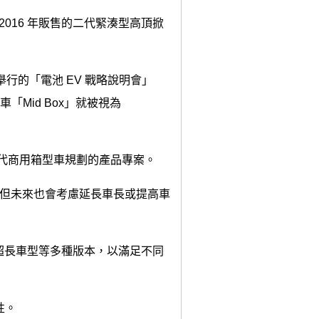
 2016 年販售的二代緊湊型高頂掀
 月舉行的「電池 EV 戰略說明會」
車「Mid Box」就被視為
世代商用箱型車規劃的產品專案。
版本，但未來也會考慮延長車長或提高車
、超長車型等多種版本，以滿足不同
性。