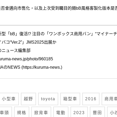
KO是否會邁向市售化，以及上次受到矚目的類bB風格客製化版本是否
型「bB」復活!? 注目の「ワンボックス商用バン」“マイナーチ
“Ver.2”」JMS2025出展か
のニュース編集部
uma-news.jp/photo/960185
WS (https://kuruma-news.)
小型車
越野
toyota
箱型車
2016
商用
車頭
規格
掀背車
電動
2023
豐田
小