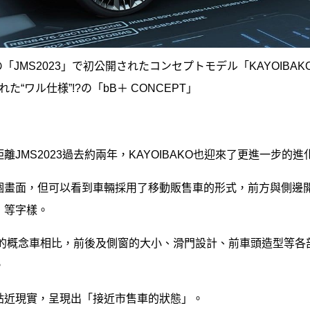
月の「JMS2023」で初公開されたコンセプトモデル「KAYOIB
た“ワル仕様”!?の「bB＋ CONCEPT」
離JMS2023過去約兩年，KAYOIBAKO也迎來了更進一步的進
個畫面，但可以看到車輛採用了移動販售車的形式，前方與側邊
」等字樣。
23的概念車相比，前後及側窗的大小、滑門設計、前車頭造型等
。
貼近現實，呈現出「接近市售車的狀態」。