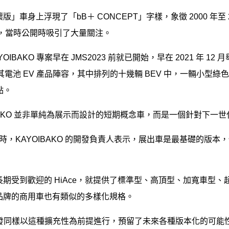
」車身上浮現了「bB＋ CONCEPT」字樣，象徵 2000 年至
版，當時公開時吸引了大量關注。
IBAKO 專案早在 JMS2023 前就已開始，早在 2021 年 12
表了其電池 EV 產品陣容，其中排列的十幾輛 BEV 中，一輛小型綠色
點。
IBAKO 並非單純為展示而設計的短期概念車，而是一個針對下一
場採訪時，KAYOIBAKO 的開發負責人表示，展出車是最基礎的
期受到歡迎的 HiAce，就提供了標準型、高頂型、加寬車型
品牌的商用車也有類似的多樣化規格。
 的開發同樣以這種擴充性為前提進行，預留了未來各種版本化的可能