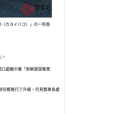
AKO（カヨイバコ）」の一形態
化。
開口處顯示著「新鮮蔬菜販售
各部份都進行了升級，可見整車各處