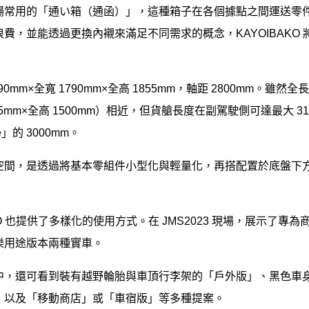
場常用的「通い箱（通函）」，這種箱子在各個據點之間運送零
費，並能透過更換內襯來滿足不同需求的概念，KAYOIBAKO
0mm×全寬 1790mm×全高 1855mm，軸距 2800mm。雖然全
695mm×全高 1500mm）相近，但貨艙長度在副駕駛側可達最大 31
」的 3000mm。
間，是透過將基本零組件小型化與輕量化，再搭配置於底盤下方的
AKO 也提供了多樣化的使用方式。在 JMS2023 現場，展示了
樂用途版本兩種實車。
中，還可看到裝有越野輪胎與車頂行李架的「戶外版」、黑色車
、以及「移動商店」或「車宿版」等多種提案。