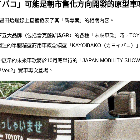
イバコ」可能是朝市售化方向開發的原型車
3日，豐田透過線上直播發表了其「新專案」的相關內容。
五大品牌（包括雷克薩斯與GR）的各種「未來車款」時，TOYOT
注的單體箱型商用車概念模型「KAYOIBAKO（カヨイバコ）
示的未來車款將於10月底舉行的「JAPAN MOBILITY SHO
Ver.2」實車再次登場。