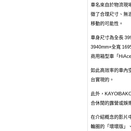
車名來自於物流現
徵了合理尺寸、無浪
移動的可能性。
車身尺寸為全長 399
3940mm×全寬 1
商用箱型車「HiAce
如此高效率的車內空
台實現的。
此外，KAYOIB
合休閒的露營或娛
在介紹概念的影片
輪圈的「壞壞版」