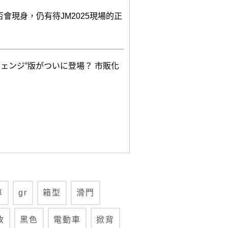
會現身，仍有待JM2025現場的正
ェンジ”版がついに登場？ 市販化
車
gr
箱型
滑門
改
黑色
電動車
掀背