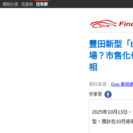
購物比價
找書網
找車網
豐田新型「
場？市售化也
相
資料來源：
Goo 車訊
分享至
2025年10月1
型。預計在10月底舉行