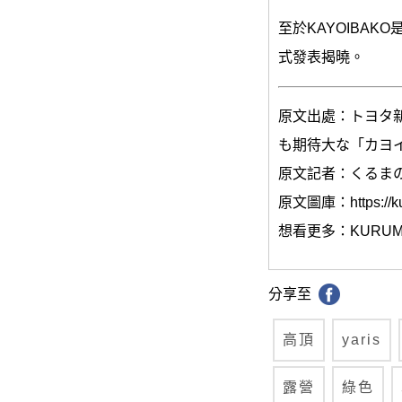
至於KAYOIBA
式發表揭曉。
原文出處：トヨタ新
も期待大な「カヨイバコ
原文記者：くるま
原文圖庫：https://kur
想看更多：KURUMAのNE
分享至
高頂
yaris
露營
綠色