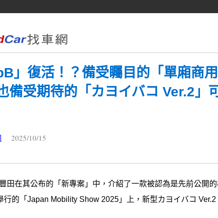
bB」復活！？備受矚目的「單廂商
備受期待的「カヨイバコ Ver.2」可
2025/10/15
網
3日，豐田在其公布的「新專案」中，介紹了一款被認為是先前公開
的「Japan Mobility Show 2025」上，新型カヨイバコ V