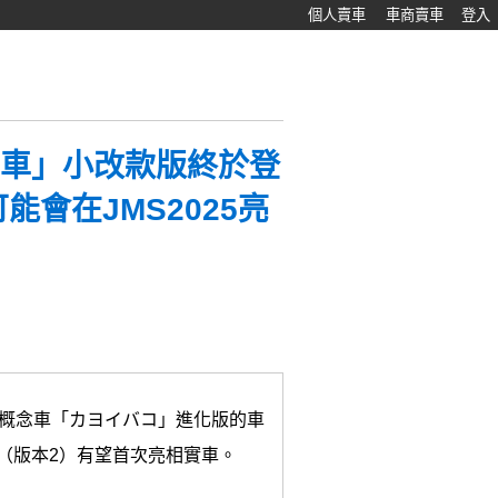
個人賣車
車商賣車
登入
用車」小改款版終於登
能會在JMS2025亮
的概念車「カヨイバコ」進化版的車
er.2（版本2）有望首次亮相實車。