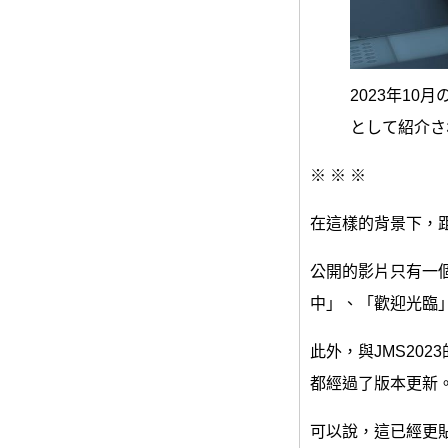
2023年10
として紹介され
※ ※ ※
在這樣的背景下，距
公開的影片只有一
中」、「歡迎光臨
此外，與JMS20
都經過了版本更新
可以說，這已經更