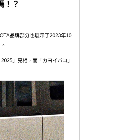
嗎！？
A品牌部分也展示了2023年10
」。
W 2025」亮相，而「カヨイバコ」