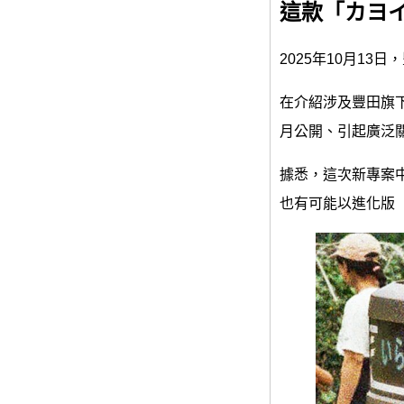
這款「カヨ
2025年10月1
在介紹涉及豐田旗下
月公開、引起廣泛關
據悉，這次新專案中展
也有可能以進化版「