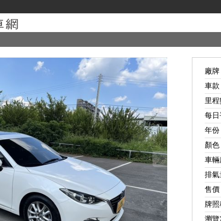
廠牌
車款
里程
每日
年份
顏色
車輛
排氣
售價
牌照
瀏覽