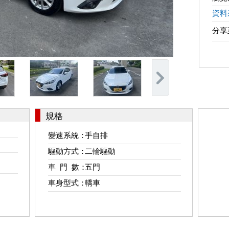
資料
分
規格
變速系統：
手自排
驅動方式：
二輪驅動
車 門 數：
五門
車身型式：
轎車