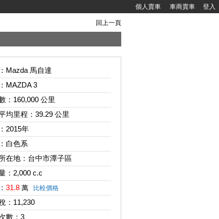
個人賣車
車商賣車
登入
回上一頁
：
Mazda 馬自達
：
MAZDA 3
數：
160,000 公里
平均里程：
39.29 公里
：
2015年
：
白色系
所在地：
台中市潭子區
量：
2,000 c.c
：
31.8
萬
比較價格
稅：
11,230
次數：
3