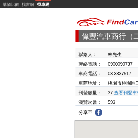
購物比價
找書網
找車網
偉豐汽車商行（
聯絡人：
林先生
聯絡電話：
0900090737
車商電話：
03 3337517
車商地址：
桃園市桃園區三
刊登數量：
37
查看刊登車
瀏覽次數：
593
分享至