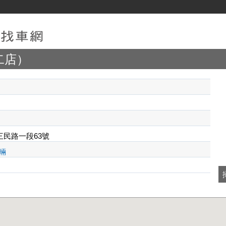
二店）
民路一段63號
輛