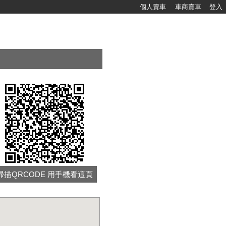
個人賣車
車商賣車
登入
掃描QRCODE 用手機看這頁