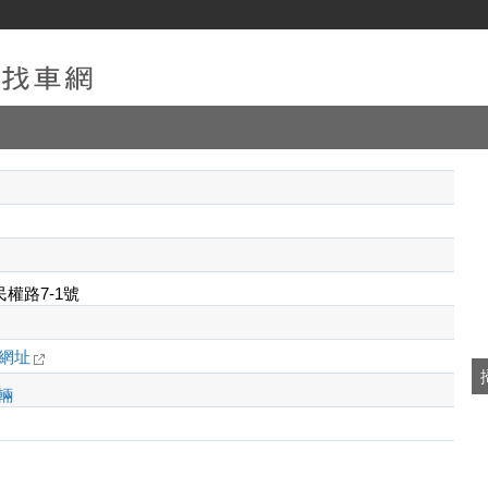
權路7-1號
網址
輛