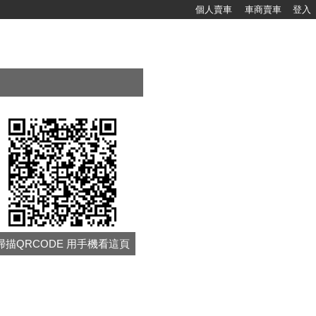
個人賣車
車商賣車
登入
掃描QRCODE 用手機看這頁