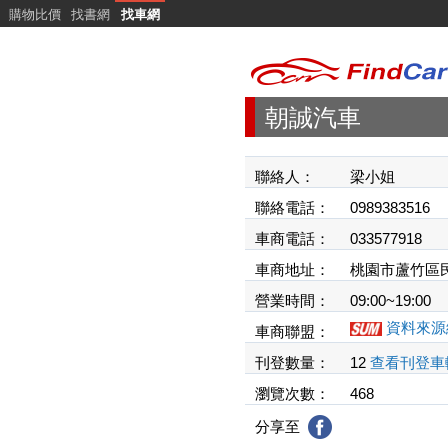
購物比價
找書網
找車網
朝誠汽車
聯絡人：
梁小姐
聯絡電話：
0989383516
車商電話：
033577918
車商地址：
桃園市蘆竹區民
營業時間：
09:00~19:00
資料來源
車商聯盟：
刊登數量：
12
查看刊登車
瀏覽次數：
468
分享至