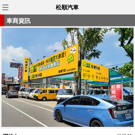
松順汽車
車商資訊