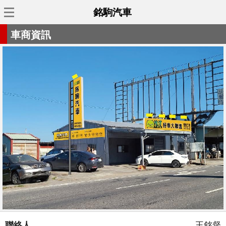
銘駒汽車
車商資訊
聯絡人
王銘督