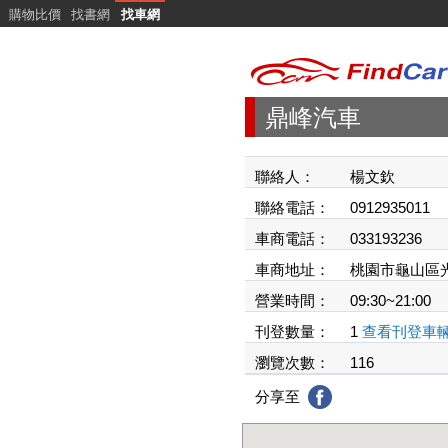
購物比價
找書網
找車網
鼎峰汽車
聯絡人：
楊文欽
聯絡電話：
0912935011
車商電話：
033193236
車商地址：
桃園市龜山區光
營業時間：
09:30~21:00
刊登數量：
1
查看刊登車
瀏覽次數：
116
分享至