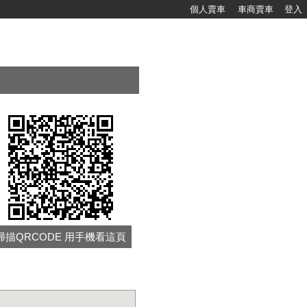
個人賣車
車商賣車
登入
掃描QRCODE 用手機看這頁