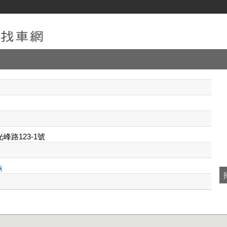
峰路123-1號
輛