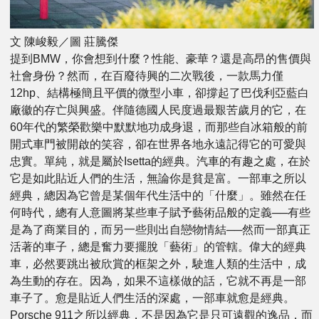
文 陳峻毅／圖 莊騰傑
提到BMW，你會想到什麼？性能、豪華？還是高昂的售價與
社會身份？然而，在百廢待興的二次戰後，一款馬力僅
12hp、結構極簡且平價的微型小車，卻撐起了巴伐利亞藍白
廠徽的存亡與興盛。伴隨德國人民度過最艱苦歲月的它，在
60年代的繁榮歡樂中默默地功成身退，而那些自冰箱般的前
開式車門被開啟的笑容，卻在世界各地永遠記得它的可愛與
忠實。單純，就是屬於Isetta的經典。汽車的有趣之處，在於
它是如此貼近人們的生活，無論你是貧是富。一部車之所以
經典，總因為它曾是某個年代生活中的「什麼」。雖然在任
何時代，總有人意圖將某些車子賦予藝術品般的定義──有些
是為了商業目的，而另一些則出自戀物情結──然而一部真正
活著的車子，總是奮力要擺脫「藝術」的管轄。偉大的經典
車，必然要跳出被欣賞的框架之外，駛進人類的生活中，成
為生動的存在。因為，如果不這樣做的話，它就不再是一部
車子了。愈是貼近人們生活的深處，一部車就愈是經典。
Porsche 911之所以經典，不是因為它是只可遠觀的逸品，而