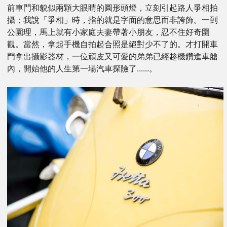
前車門和貌似兩顆大眼睛的圓形頭燈，立刻引起路人爭相拍
攝；我說「爭相」時，指的就是字面的意思而非誇飾。一到
公園理，馬上就有小家庭夫妻帶著小朋友，忍不住好奇圍
觀。當然，拿起手機自拍起合照是絕對少不了的。才打開車
門拿出攝影器材，一位頑皮又可愛的弟弟已經趁機鑽進車艙
內，開始他的人生第一場汽車探險了......。