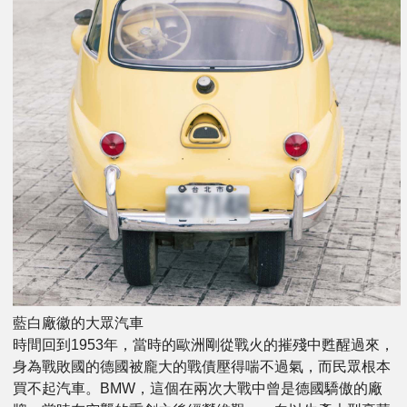
藍白廠徽的大眾汽車
時間回到1953年，當時的歐洲剛從戰火的摧殘中甦醒過來，
身為戰敗國的德國被龐大的戰債壓得喘不過氣，而民眾根本
買不起汽車。BMW，這個在兩次大戰中曾是德國驕傲的廠