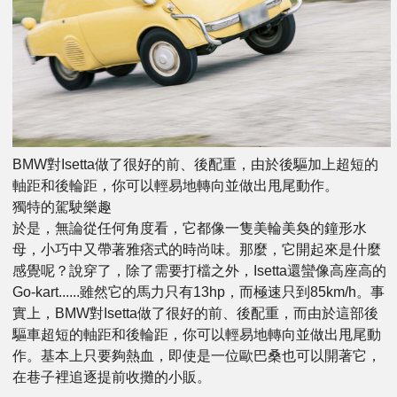
BMW對Isetta做了很好的前、後配重，由於後驅加上超短的
軸距和後輪距，你可以輕易地轉向並做出甩尾動作。
獨特的駕駛樂趣
於是，無論從任何角度看，它都像一隻美輪美奐的鐘形水
母，小巧中又帶著雅痞式的時尚味。那麼，它開起來是什麼
感覺呢？說穿了，除了需要打檔之外，Isetta還蠻像高座高的
Go-kart......雖然它的馬力只有13hp，而極速只到85km/h。事
實上，BMW對Isetta做了很好的前、後配重，而由於這部後
驅車超短的軸距和後輪距，你可以輕易地轉向並做出甩尾動
作。基本上只要夠熱血，即使是一位歐巴桑也可以開著它，
在巷子裡追逐提前收攤的小販。