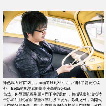
雖然馬力只有13hp，而極速只到85km/h，但除了需要打檔
外，Isetta的駕駛感頗像高座高的Go-kart。
當然，你得習慣經常開車門下車的動作，包括駛進加油站時
告訴加油員你的油箱蓋在車屁股正後方。除此之外，前開式
車門的好處多多，你可以在買東西時直接開車門結帳，然後