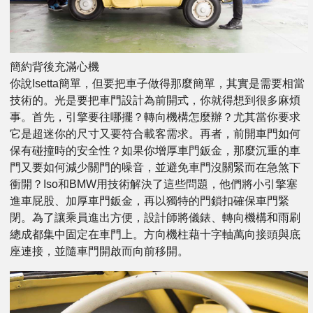
簡約背後充滿心機
你說Isetta簡單，但要把車子做得那麼簡單，其實是需要相當
技術的。光是要把車門設計為前開式，你就得想到很多麻煩
事。首先，引擎要往哪擺？轉向機構怎麼辦？尤其當你要求
它是超迷你的尺寸又要符合載客需求。再者，前開車門如何
保有碰撞時的安全性？如果你增厚車門鈑金，那麼沉重的車
門又要如何減少關門的噪音，並避免車門沒關緊而在急煞下
衝開？Iso和BMW用技術解決了這些問題，他們將小引擎塞
進車屁股、加厚車門鈑金，再以獨特的門鎖扣確保車門緊
閉。為了讓乘員進出方便，設計師將儀錶、轉向機構和雨刷
總成都集中固定在車門上。方向機柱藉十字軸萬向接頭與底
座連接，並隨車門開啟而向前移開。