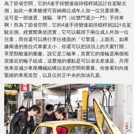
為了節省空間，它的4速手排變速箱排檔桿就設計在駕駛左
側，如此一來車艙便可容納兩位成年人加一位兒童搭乘。
這可是一部後置、後驅、單門（比雙門還少一門）手排車
啊！而為了節省空間，它的4速手排變速箱排檔桿就設計在駕
駛左側。經實際乘坐證實，它可以載得下兩位成人外加一位
兒童，而你還可以將行李往後面的「引擎蓋」上面丟。如果
嫌兩邊的推拉式車窗太小，你還可以把頭頂上的天窗打開，
享受類敞篷的樂趣。說它是三輪車，其實它的後輪是兩個相
當接近的輪子組成，這麼做的優點是可以省去差速器、共用
煞車並減少車尾機械結構佔去的空間和重量。你會看到向後
緊縮的車尾造型，以及位於正中央的加油孔蓋。