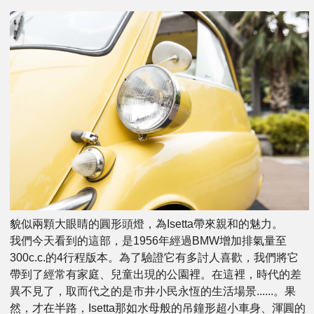
貌似兩顆大眼睛的圓形頭燈，為Isetta帶來親和的魅力。
我們今天看到的這部，是1956年經過BMW增加排氣量至
300c.c.的4行程版本。為了驗證它有多討人喜歡，我們將它
帶到了經常有家庭、兒童出現的公園裡。在這裡，時代的差
異不見了，取而代之的是市井小民永恆的生活場景......。果
然，才在半路，Isetta那如水母般的吊鐘形超小車身、渾圓的