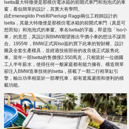
Isetta最大特徵便是那模仿電冰箱的前開式車門和泡泡式的車
窗，看似簡單的設計，其實大有學問。
由Ermenegildo Preti和Pierluigi Raggi兩位工程師設計的
Isetta，其最大特徵便是那模仿電冰箱的前開式車門（真是可
想而知）和泡泡式的車窗。車名Isetta的字義，即是指「Iso小
車」的意思，其設計與BMW期望推出平價小車的想法不謀而
合。1955年，BMW正式與Iso簽約買下此車的智財權、設計
圖及全套生產模具，並經過技術部份的改良後正式販售此
車。當年一部Isetta的售價僅2,550馬克，只相當於一位德國
工人半年薪水，使得任何一般家庭都有能力擁有。構造簡單
卻注入BMW造車技術的Isetta，搭載了一顆二行程單缸引
擎，輸出功率相當於一部摩托車，卻有遮風避雨和便利的積
載功能。