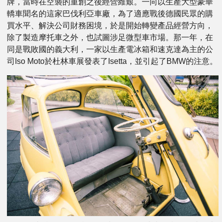
牌，當時在空襲的重創之後經營維艱。一向以生產大型豪華
轎車聞名的這家巴伐利亞車廠，為了適應戰後德國民眾的購
買水平、解決公司財務困境，於是開始轉變產品經營方向，
除了製造摩托車之外，也試圖涉足微型車市場。那一年，在
同是戰敗國的義大利，一家以生產電冰箱和速克達為主的公
司Iso Moto於杜林車展發表了Isetta，並引起了BMW的注意。