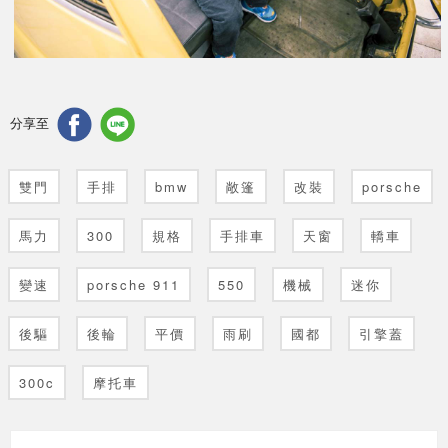
分享至
雙門
手排
bmw
敞篷
改裝
porsche
馬力
300
規格
手排車
天窗
轎車
變速
porsche 911
550
機械
迷你
後驅
後輪
平價
雨刷
國都
引擎蓋
300c
摩托車