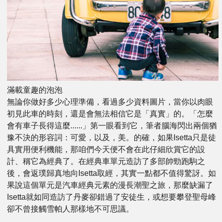
滿載童趣的泡泡
無論你做好多少心理準備，看過多少資料圖片，當你以肉眼
初見此車的時刻，還是會無法相信它是「真實」的。「怎麼
會有車子長得這麼......」第一眼看到它，筆者腦海閃出兩個猶
豫不決的形容詞：可愛，以及，美。的確，如果Isetta只是徒
具實用便利機能，那咱們今天便不會在此仔細欣賞它的設
計、稱它為經典了。在經典車單元造訪了多部帥勁跑駒之
後，會返璞歸真地向Isetta取經，其實一點都不值得驚訝。如
果說這個單元是汽車經典元素的漫長潮聖之旅，那麼缺漏了
Isetta就如同造訪了丹麥卻錯過了安徒生，或想要攀登聖母峰
卻不曾接觸雪帕人那樣地不可思議。