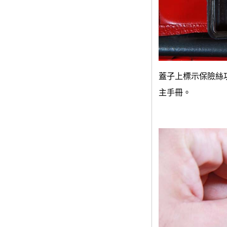
蓋子上標示保險絲
主手冊。