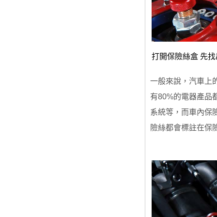
打開保險絲盒 先
一般來說，汽車上
有80%的電器產
系統等，而車內保
險絲都會標註在保