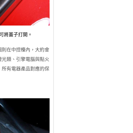
可將蓋子打開。
個則在中控檯內，大約會
燈光類、引擎電腦與點火
，所有電器產品對應的保