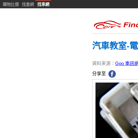
購物比價
找書網
找車網
汽車教室-
資料來源：
Goo 車訊
分享至