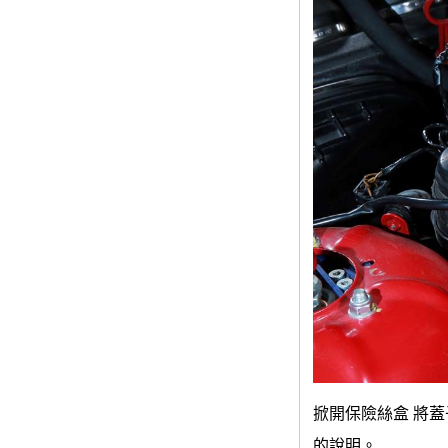
掀開保險絲盒 將
的說明。