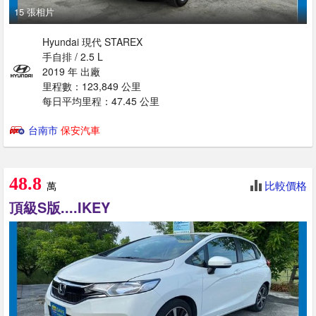
15 張相片
Hyundai 現代 STAREX
手自排 / 2.5 L
2019 年 出廠
里程數：123,849 公里
每日平均里程：47.45 公里
台南市
保安汽車
48.8
比較價格
萬
頂級S版....IKEY