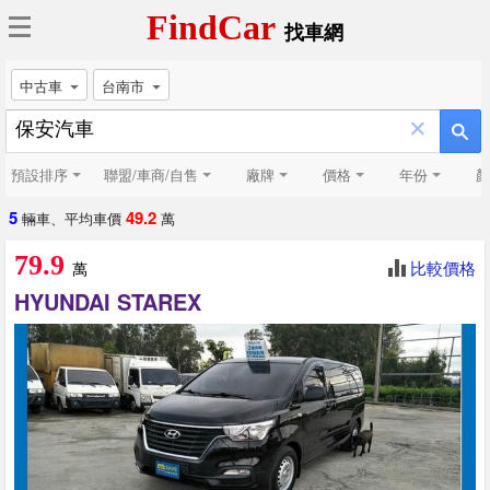
FindCar
找車網
中古車
台南市
×
預設排序
聯盟/車商/自售
廠牌
價格
年份
顏
5
49.2
輛車、平均車價
萬
79.9
比較價格
萬
HYUNDAI STAREX