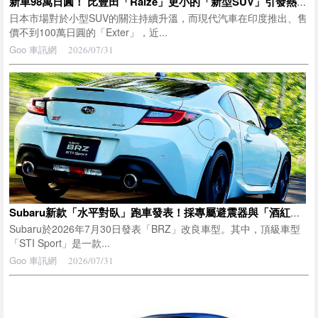
新車98萬日圓！ 比豐田「Raize」更小的「新型SUV」引發熱烈討論！ 網友讚「這個價格卻有那種外型！」「尺寸剛剛好！」！ 全長3.8m的「緊湊車身」搭載「5速MT」＆「1200cc直列4缸引擎」！ 現代汽車新型「Exter」印度規格備受矚目！
日本市場對於小型SUV的關注持續升溫，而現代汽車在印度推出、售
價不到100萬日圓的「Exter」，近...
Goo 車訊網
2026/07/31
Subaru新款「水平對臥」跑車發表！採專屬避震器與「酒紅色內裝」豪華規格！搭載大尺寸輪圈與6速手排的頂級車型「BRZ STI Sport」備受矚目
Subaru於2026年7月30日發表「BRZ」改良車型。其中，頂級車型
「STI Sport」是一款...
Goo 車訊網
2026/07/31