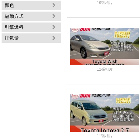
19張相片
顏色
驅動方式
引擎燃料
排氣量
12張相片
11張相片