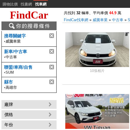
購物比價
找書網
找車網
FindCar
共找到
32
輛車、平均車價
44.9
萬
FindCar找車網
»
威騰車業
»
中古車
»
搜尋關鍵字
•
威騰車業
新車/中古車
•
中古車
聯盟/車商/自售
10張相片
•
SUM
縣市
•
高雄市
廠牌
價格
年份