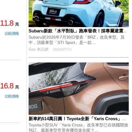
11.8
萬
Subaru新款「水平對臥」跑車發表！採專屬避震器與「酒紅色內裝」豪華規格！搭載大尺寸輪圈與6速手排的頂級車型「BRZ STI Sport」備受矚目
比較價格
Subaru於2026年7月30日發表「BRZ」改良車型。其
中，頂級車型「STI Sport」是一款...
2026/07/31
Goo 車訊網
16.8
萬
比較價格
新車約514萬日圓！Toyota全新「Yaris Cross」開始預售！車身同色「創新水箱護罩」×高性能動力單元！採用豪華環保內裝的「最新小型SUV」德國規格是什麼樣的車！
Toyota小型SUV「Yaris Cross」改良車型已在德國開放
預訂。最新車型究竟有哪些進化呢？...