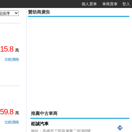
個人賣車
車商賣車
登入
贊助商廣告
15.8
萬
比較價格
59.8
萬
推薦中古車商
比較價格
崧誠汽車
地址：高雄市三民區遼寧二街360號