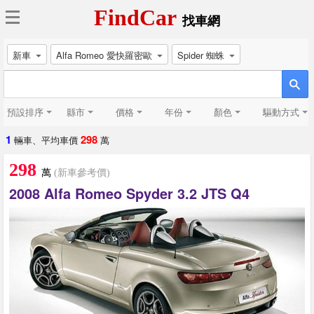
FindCar
找車網
新車
Alfa Romeo 愛快羅密歐
Spider 蜘蛛
預設排序
縣市
價格
年份
顏色
驅動方式
1
298
輛車、平均車價
萬
298
萬
(新車參考價)
2008 Alfa Romeo Spyder 3.2 JTS Q4