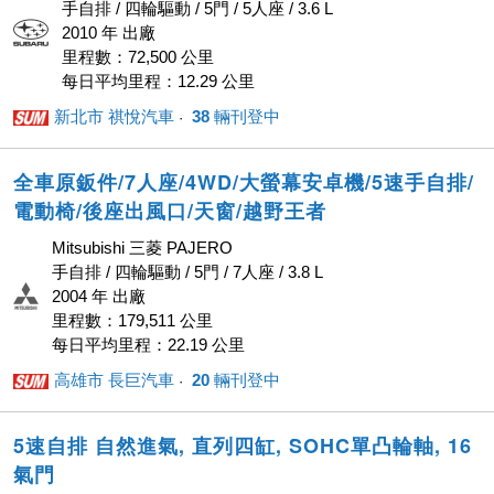
手自排 / 四輪驅動 / 5門 / 5人座 / 3.6 L
2010 年 出廠
里程數：72,500 公里
每日平均里程：12.29 公里
新北市 祺悅汽車
38
輛刊登中
· ‎
全車原鈑件/7人座/4WD/大螢幕安卓機/5速手自排/
電動椅/後座出風口/天窗/越野王者
Mitsubishi 三菱 PAJERO
手自排 / 四輪驅動 / 5門 / 7人座 / 3.8 L
2004 年 出廠
里程數：179,511 公里
每日平均里程：22.19 公里
高雄市 長巨汽車
20
輛刊登中
· ‎
5速自排 自然進氣, 直列四缸, SOHC單凸輪軸, 16
氣門