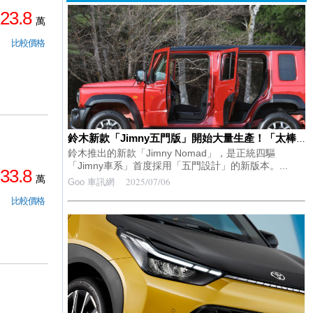
23.8
萬
比較價格
鈴木新款「Jimny五門版」開始大量生產！「太棒了！」「交車趕快來啊！」熱烈回響不斷！超高人氣導致「立刻停售接單」的新車「Nomad」有望提前恢復接單！
鈴木推出的新款「Jimny Nomad」，是正統四驅
「Jimny車系」首度採用「五門設計」的新版本。...
33.8
萬
2025/07/06
Goo 車訊網
比較價格