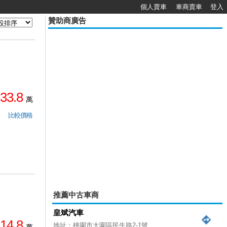
個人賣車
車商賣車
登入
贊助商廣告
33.8
萬
比較價格
推薦中古車商
皇斌汽車
14.8
地址：桃園市大園區民生路2-1號