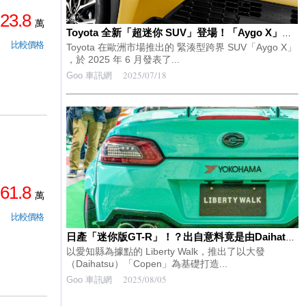
23.8
萬
Toyota 全新「超迷你 SUV」登場！「Aygo X」歐規車型搭載嶄新外觀與強勁動力，首度推出「GR Sport」性能版，引發關注！
比較價格
Toyota 在歐洲市場推出的 緊湊型跨界 SUV「Aygo X」
，於 2025 年 6 月發表了...
2025/07/18
Goo 車訊網
61.8
萬
比較價格
日產「迷你版GT-R」！？出自意料竟是由Daihatsu打造的「GT-K Type.2」引發話題！超越輕自動車規格的寬體版「Copen」引來「好帥！」「好想要」等熱烈回響！霸氣十足的Liberty Walk特製版本究竟是怎樣的車款？
以愛知縣為據點的 Liberty Walk，推出了以大發
（Daihatsu）「Copen」為基礎打造...
2025/08/05
Goo 車訊網