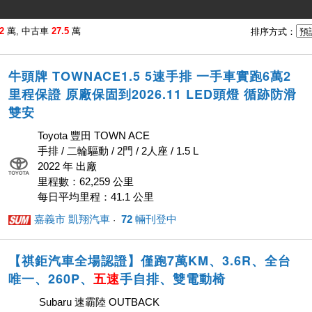
2
萬, 中古車
27.5
萬
排序方式：
牛頭牌 TOWNACE1.5 5速手排 一手車實跑6萬2
里程保證 原廠保固到2026.11 LED頭燈 循跡防滑
雙安
Toyota 豐田 TOWN ACE
手排 / 二輪驅動 / 2門 / 2人座 / 1.5 L
2022 年 出廠
里程數：62,259 公里
每日平均里程：41.1 公里
嘉義市 凱翔汽車
72
輛刊登中
· ‎
【祺鉅汽車全場認證】僅跑7萬KM、3.6R、全台
唯一、260P、
五速
手自排、雙電動椅
Subaru 速霸陸 OUTBACK