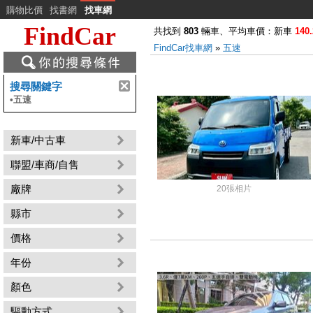
購物比價
找書網
找車網
FindCar
共找到
803
輛車、平均車價：新車
140.
FindCar找車網
»
五速
搜尋關鍵字
•
五速
新車/中古車
聯盟/車商/自售
廠牌
20張相片
縣市
價格
年份
顏色
驅動方式