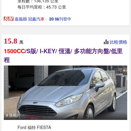
里程數：136,135 公里
每日平均里程：45.73 公里
嘉義縣 冠鑫汽
車
· ‎
20
輛刊登中
15.8
比較價格
萬
1500CC
/S版/ I-KEY/ 恆溫/ 多功能方向盤/低里
程
9 張相片
Ford 福特 FIESTA