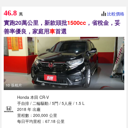
46.8
比較價格
萬
實跑20萬公里，新款頭批
1500cc
，省稅金，妥
善率優良，家庭用
車
首選
10 張相片
Honda 本田 CR-V
手自排 / 二輪驅動 / 5門 / 5人座 / 1.5 L
2018 年 出廠
里程數：200,000 公里
每日平均里程：67.18 公里