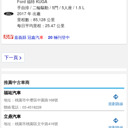
Ford 福特 KUGA
手自排 / 二輪驅動 / 5門 / 5人座 / 1.5 L
2017 年 出廠
里程數：85,128 公里
每日平均里程：25.47 公里
嘉義縣 冠鑫汽
車
· ‎
20
輛刊登中
下一頁
>
推薦中古車商
福祐汽車
地址：桃園市中壢區中園路168號
規劃路線
聯絡電話：03-4518228
立鼎汽車
地址：桃園市桃園區文中路416號
規劃路線