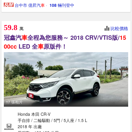
台中市 億昇汽
車
· ‎
108
輛刊登中
59.8
比較價格
萬
冠鑫汽
車
全程為您服務～ 2018 CRV/VTIS版/
15
00cc
LED 全
車
原版件！
17 張相片
Honda 本田 CR-V
手自排 / 二輪驅動 / 5門 / 5人座 / 1.5 L
2018 年 出廠