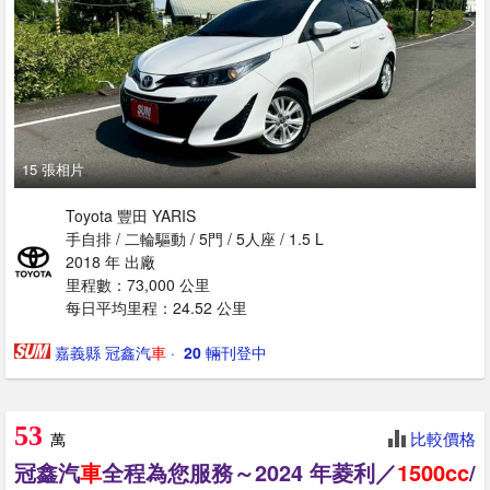
15 張相片
Toyota 豐田 YARIS
手自排 / 二輪驅動 / 5門 / 5人座 / 1.5 L
2018 年 出廠
里程數：73,000 公里
每日平均里程：24.52 公里
嘉義縣 冠鑫汽
車
· ‎
20
輛刊登中
53
比較價格
萬
冠鑫汽
車
全程為您服務～2024 年菱利／
1500cc
/