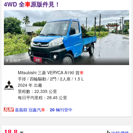
4WD 全
車
原版件見！
9 張相片
Mitsubishi 三菱 VERYCA A190 貨
車
手排 / 四輪驅動 / 2門 / 2人座 / 1.5 L
2024 年 出廠
里程數：22,335 公里
每日平均里程：28.45 公里
嘉義縣 冠鑫汽
車
· ‎
20
輛刊登中
18.8
比較價格