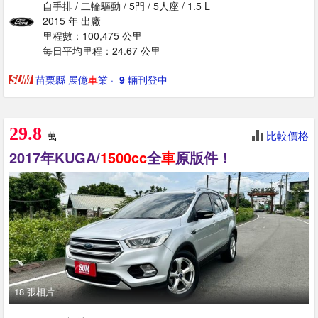
自手排 / 二輪驅動 / 5門 / 5人座 / 1.5 L
2015 年 出廠
里程數：100,475 公里
每日平均里程：24.67 公里
苗栗縣 展億
車
業
· ‎
9
輛刊登中
29.8
比較價格
萬
2017年KUGA/
1500cc
全
車
原版件！
18 張相片