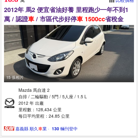
萬
2012年 馬2 便宜省油好養 里程跑少一年不到1
萬 / 認證
車
/ 市區代步好停
車
1500cc
省稅金
15 張相片
Mazda 馬自達 2
自排 / 二輪驅動 / 5門 / 5人座 / 1.5 L
2012 年 出廠
里程數：128,434 公里
每日平均里程：24.85 公里
嘉義縣 順久
車
業
· ‎
130
輛刊登中