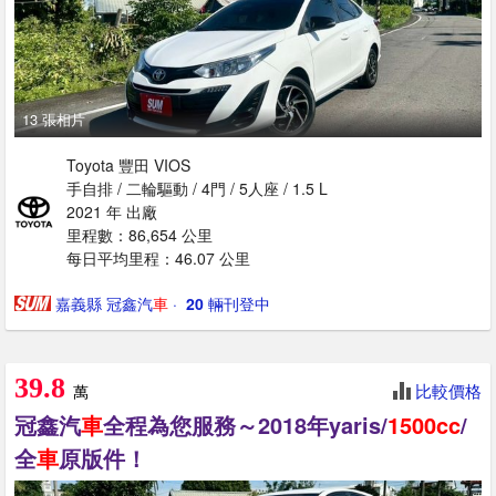
13 張相片
Toyota 豐田 VIOS
手自排 / 二輪驅動 / 4門 / 5人座 / 1.5 L
2021 年 出廠
里程數：86,654 公里
每日平均里程：46.07 公里
嘉義縣 冠鑫汽
車
· ‎
20
輛刊登中
39.8
比較價格
萬
冠鑫汽
車
全程為您服務～2018年yaris/
1500cc
/
全
車
原版件！