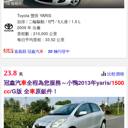
12 張相片
Toyota 豐田 YARIS
自排 / 二輪驅動 / 5門 / 5人座 / 1.5 L
2009 年 出廠
里程數：210,000 公里
每日平均里程：33.52 公里
嘉義縣 冠鑫汽
車
· ‎
20
輛刊登中
23.8
比較價格
萬
冠鑫汽
車
全程為您服務～小鴨2013年yaris/
1500
cc
/G版 全
車
原鈑件！