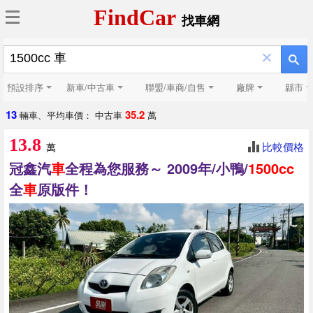
FindCar
找車網
×
預設排序
新車/中古車
聯盟/車商/自售
廠牌
縣市
13
35.2
輛車、平均車價： 中古車
萬
13.8
比較價格
萬
冠鑫汽
車
全程為您服務～ 2009年/小鴨/
1500cc
全
車
原版件！