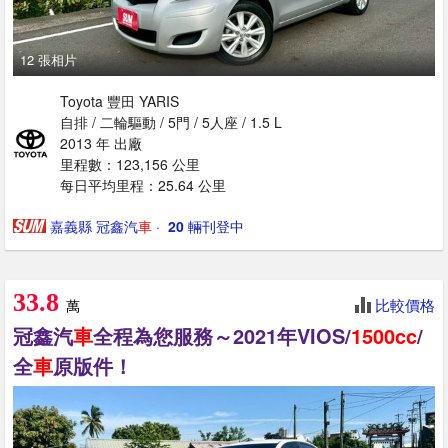
12 張相片
Toyota 豐田 YARIS
自排 / 二輪驅動 / 5門 / 5人座 / 1.5 L
2013 年 出廠
里程數：123,156 公里
每日平均里程：25.64 公里
嘉義縣 冠鑫汽
車
· ‎
20
輛刊登中
33.8
比較價格
萬
冠鑫汽
車
全程為您服務～2021年VIOS/
1500cc
/
全
車
原版件！