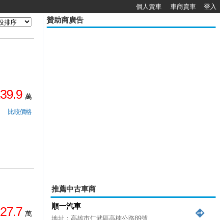
個人賣車
車商賣車
登入
贊助商廣告
39.9
萬
比較價格
推薦中古車商
順一汽車
27.7
萬
地址：高雄市仁武區高楠公路89號