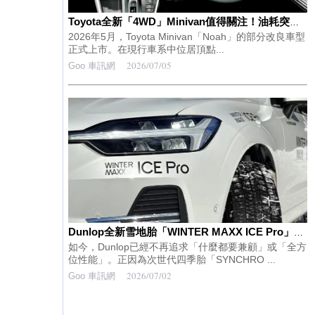
Toyota全新「4WD」Minivan值得關注！油耗突破每公升20km的低油耗表現，並搭載12.3吋大螢幕！「Noah」最頂級車型「S-Z（E-Four）」究竟是什麼樣的車款？
2026年5月，Toyota Minivan「Noah」的部分改良車型
正式上市。在現行車系中位居頂點...
2026/07/05
Goo 車訊網
Dunlop全新雪地胎「WINTER MAXX ICE Pro」厲害在哪？和「SYNCHRO WEATHER」有什麼不同？實際在雪國測試後，終於知道它的真正實力
如今，Dunlop已經不再追求「什麼都要兼顧」或「全方
位性能」。正因為次世代四季胎「SYNCHRO ...
2026/07/02
Goo 車訊網