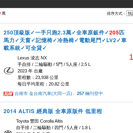
9
萬
排序方式：
250頂級版✓一手只跑2.3萬✓全車原鈑件✓
205
匹
馬力✓天窗✓記憶椅✓冷熱椅✓電動尾門✓LV2✓車
載系統✓可全貸✓
1
Lexus 淩志 NX
手自排 / 二輪驅動 / 5門 / 5人座 / 2.5 L
2023 年 出廠
里程數：23,938 公里
每日平均里程：20.82 公里
台南市 金台南汽車(大同一店)
257
輛刊登中
· ‎
2014 ALTIS 經典版 全車原版件 低里程
Toyota 豐田 Corolla Altis
自手排 / 二輪驅動 / 四門 / 5人座 / 1.8 L