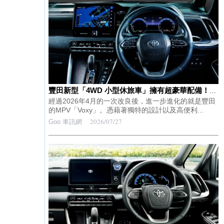
豐田新型「4WD 小型休旅車」擁有超豪華配備！每公升約22km的低油耗也是魅力所在！搭載強悍個性化設計的頂級「新型 Voxy」S-Z E-Four值得關注！
經過2026年4月的一次改良後，進一步進化的就是豐田
的MPV「Voxy」。憑藉著獨特的設計以及高便利...
2026/07/27
Goo 車訊網