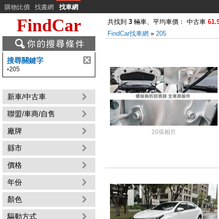
購物比價
找書網
找車網
FindCar
共找到
3
輛車、平均車價： 中古車
61.
FindCar找車網
»
205
搜尋關鍵字
•
205
新車/中古車
聯盟/車商/自售
廠牌
20張相片
縣市
價格
年份
顏色
驅動方式