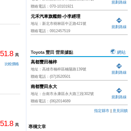
規劃路線
聯絡電話：070-10101921
元禾汽車旗艦館-小李經理
地址：新北市樹林區中正路421號
規劃路線
聯絡電話：0912457519
51.8
Toyota 豐田 營業據點
網站
萬
高都豐田楠梓
比較價格
地址：高雄市楠梓區楠陽路139號
規劃路線
聯絡電話：(07)3520501
南都豐田永大
地址：台南市永康區永大路三段302號
規劃路線
聯絡電話：(06)2014689
指定縣市
|
意見回饋
51.8
萬
專欄文章