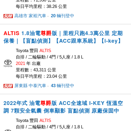
每日平均里程：38.26 公里
高雄市 家裕汽車
20
輛刊登中
· ‎
ALTIS
1.8油電
尊爵
版｜里程只跑4.3萬公里 定期
保養｜【盲點偵測】【ACC跟車系統】【i-key】
Toyota 豐田
ALTIS
自排 / 二輪驅動 / 4門 / 5人座 / 1.8 L
2021
年 出廠
里程數：43,311 公里
每日平均里程：23.04 公里
屏東縣 中泰汽車
43
輛刊登中
· ‎
2022年式 油電
尊爵
版 ACC全速域 I-KEY 恆溫空
調 7顆安全氣囊 倒車顯影 盲點偵測 原廠保固中
Toyota 豐田
ALTIS
自排 / 二輪驅動 / 4門 / 5人座 / 1.8 L