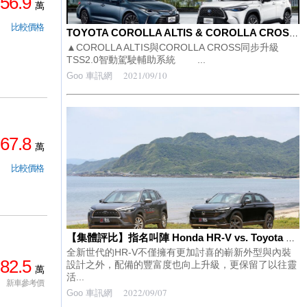
56.9
萬
比較價格
TOYOTA COROLLA ALTIS & COROLLA CROSS ‘22年式升級標配TSS2.0智動駕駛輔助系統 智能安全再進化
▲COROLLA ALTIS與COROLLA CROSS同步升級
TSS2.0智動駕駛輔助系統 ...
2021/09/10
Goo 車訊網
67.8
萬
比較價格
【集體評比】指名叫陣 Honda HR-V vs. Toyota Corolla Cross(上篇)
全新世代的HR-V不僅擁有更加討喜的嶄新外型與內裝
82.5
設計之外，配備的豐富度也向上升級，更保留了以往靈
萬
活...
新車參考價
2022/09/07
Goo 車訊網