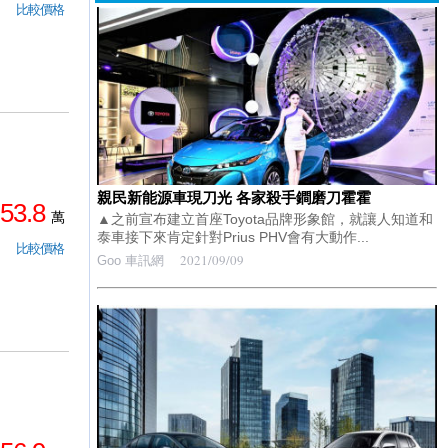
比較價格
親民新能源車現刀光 各家殺手鐧磨刀霍霍
53.8
萬
▲之前宣布建立首座Toyota品牌形象館，就讓人知道和
泰車接下來肯定針對Prius PHV會有大動作...
比較價格
2021/09/09
Goo 車訊網