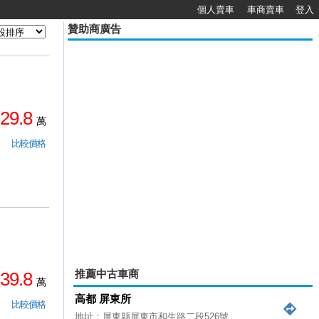
個人賣車
車商賣車
登入
贊助商廣告
29.8
萬
比較價格
推薦中古車商
39.8
萬
高都 屏東所
比較價格
地址：屏東縣屏東市和生路二段526號