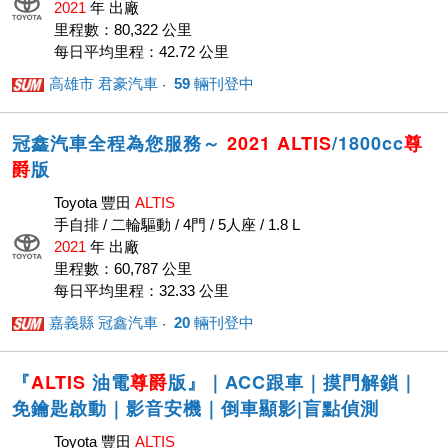
2021
年 出廠
里程數：80,322 公里
每日平均里程：42.72 公里
高雄市 君豪汽車
59
輛刊登中
· ‎
冠鑫汽車全程為您服務～
2021
ALTIS
/1800cc
尊
爵
版
Toyota 豐田
ALTIS
手自排 / 二輪驅動 / 4門 / 5人座 / 1.8 L
2021
年 出廠
里程數：60,787 公里
每日平均里程：32.33 公里
嘉義縣 冠鑫汽車
20
輛刊登中
· ‎
『
ALTIS
油電
尊爵
版』｜ACC跟車｜摸門解鎖｜
免鑰匙啟動｜影音安機｜倒車顯影|盲點偵測
Toyota 豐田
ALTIS