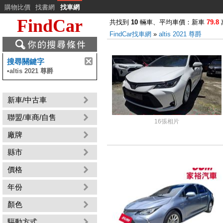
購物比價
找書網
找車網
FindCar
共找到
10
輛車、平均車價：新車
79.8
FindCar找車網
»
altis 2021 尊爵
搜尋關鍵字
•
altis 2021 尊爵
新車/中古車
聯盟/車商/自售
16張相片
廠牌
縣市
價格
年份
顏色
驅動方式