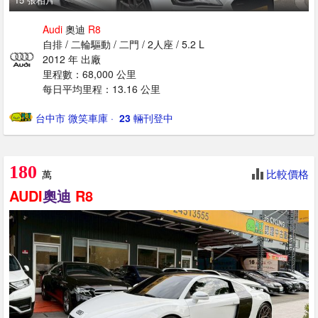
Audi
奧迪
R8
自排 / 二輪驅動 / 二門 / 2人座 / 5.2 L
2012 年 出廠
里程數：68,000 公里
每日平均里程：13.16 公里
台中市 微笑車庫
· ‎
23
輛刊登中
180
比較價格
萬
AUDI
奧迪
R8