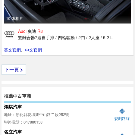
10 張相片
Audi
奧迪
R8
雙離合器7速自手排 / 四輪驅動 / 2門 / 2人座 / 5.2 L
英文官網
、
中文官網
下一頁
>
推薦中古車商
鴻騏汽車
地址：彰化縣花壇鄉中山路二段252號
規劃路線
聯絡電話：047880158
名立汽車