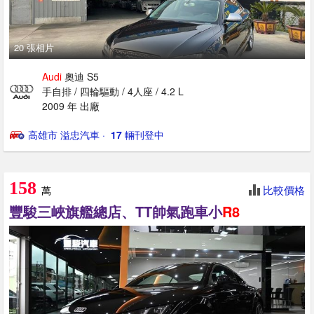
20 張相片
Audi
奧迪 S5
手自排 / 四輪驅動 / 4人座 / 4.2 L
2009 年 出廠
高雄市 溢忠汽車
· ‎
17
輛刊登中
158
比較價格
萬
豐駿三峽旗艦總店、TT帥氣跑車小
R8