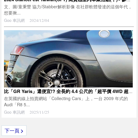
文、圖/童秉豐 協力/Stabber解析影像 在社群軟體發達的這個年代，
想要揪...
Goo 車訊網
2024/12/04
比「GR Yaris」還便宜!? 全長約 4.4 公尺的「超平價 4WD 超跑」太厲害了！ 搭載源自 Lamborghini 的「V10 引擎」× 6 速手排！ 「525 匹馬力」的 Audi 「R8」現身英國拍賣會
在英國的線上拍賣網站「Collecting Cars」上，一台 2009 年式的
Audi「R8 5...
Goo 車訊網
2025/11/25
下一頁
>