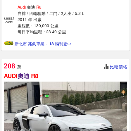
Audi
奧迪
R8
自排 / 四輪驅動 / 二門 / 2人座 / 5.2 L
2011 年 出廠
里程數：130,000 公里
每日平均里程：23.49 公里
新北市 兆鈞車業
· ‎
18
輛刊登中
208
比較價格
萬
AUDI
奧迪
R8
15 張相片