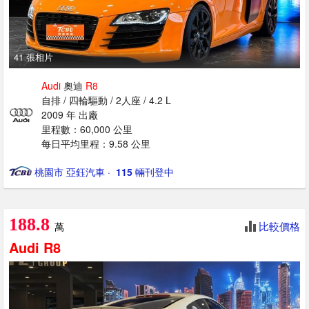
41 張相片
Audi
奧迪
R8
自排 / 四輪驅動 / 2人座 / 4.2 L
2009 年 出廠
里程數：60,000 公里
每日平均里程：9.58 公里
桃園市 亞鈺汽車
· ‎
115
輛刊登中
188.8
比較價格
萬
Audi
R8