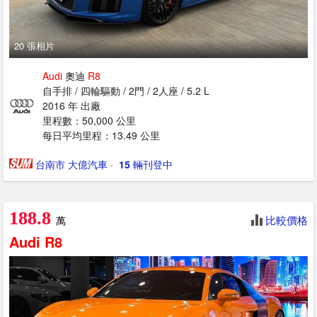
20 張相片
Audi
奧迪
R8
自手排 / 四輪驅動 / 2門 / 2人座 / 5.2 L
2016 年 出廠
里程數：50,000 公里
每日平均里程：13.49 公里
台南市 大億汽車
· ‎
15
輛刊登中
188.8
比較價格
萬
Audi
R8