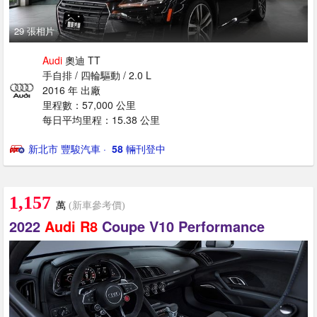
29 張相片
Audi
奧迪 TT
手自排 / 四輪驅動 / 2.0 L
2016 年 出廠
里程數：57,000 公里
每日平均里程：15.38 公里
新北市 豐駿汽車
· ‎
58
輛刊登中
1,157
萬
(新車參考價)
2022
Audi
R8
Coupe V10 Performance