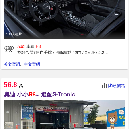
10 張相片
Audi
奧迪
R8
雙離合器7速自手排 / 四輪驅動 / 2門 / 2人座 / 5.2 L
英文官網
、
中文官網
56.8
比較價格
萬
奧迪 小小
R8
~ 選配S-Tronic