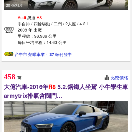
20 張相片
Audi
奧迪
R8
手自排 / 四輪驅動 / 二門 / 2人座 / 4.2 L
2008 年 出廠
里程數：96,986 公里
每日平均里程：14.63 公里
台中市 榮曜車業
· ‎
37
輛刊登中
458
比較價格
萬
大億汽車-2016年
R8
5.2.鋼鐵人坐駕 小牛孿生車
armytrix排氣含閥門...