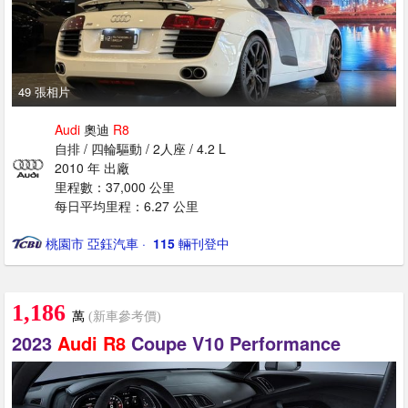
49 張相片
Audi
奧迪
R8
自排 / 四輪驅動 / 2人座 / 4.2 L
2010 年 出廠
里程數：37,000 公里
每日平均里程：6.27 公里
桃園市 亞鈺汽車
· ‎
115
輛刊登中
1,186
萬
(新車參考價)
2023
Audi
R8
Coupe V10 Performance