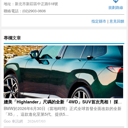
地址：新北市新莊區中正路518號
規劃路線
聯絡電話：(02)2903-0606
指定縣市
|
意見回饋
專欄文章
媲美「Highlander」尺碼的全新「4WD」SUV首次亮相！ 採用車長約5公尺車身、創新「XX燈組＆車門把手」設計！ 還有超過600匹馬力的高性能車型！ BMW全新「X5」登場
BMW於2026年6月30日（當地時間）正式全球首發全面改款的全新
「X5」。這款進化至第5代、提供5...
Goo 車訊網
2026/07/03