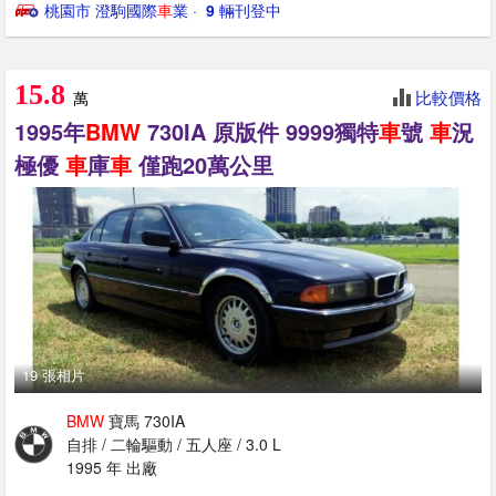
桃園市 澄駒國際
車
業
· ‎
9
輛刊登中
15.8
比較價格
萬
1995年
BMW
730IA 原版件 9999獨特
車
號
車
況
極優
車
庫
車
僅跑20萬公里
19 張相片
BMW
寶馬 730IA
自排 / 二輪驅動 / 五人座 / 3.0 L
1995 年 出廠