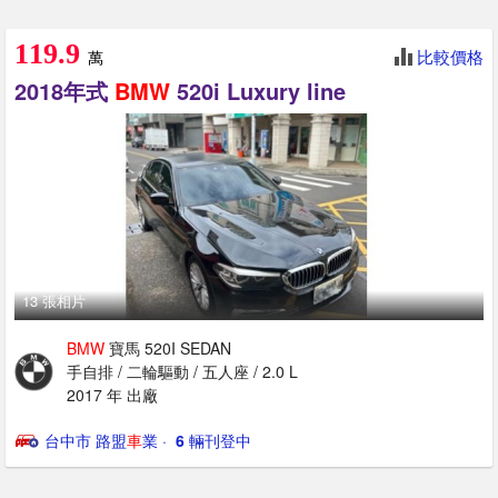
119.9
比較價格
萬
2018年式
BMW
520i Luxury line
13 張相片
BMW
寶馬 520I SEDAN
手自排 / 二輪驅動 / 五人座 / 2.0 L
2017 年 出廠
台中市 路盟
車
業
· ‎
6
輛刊登中