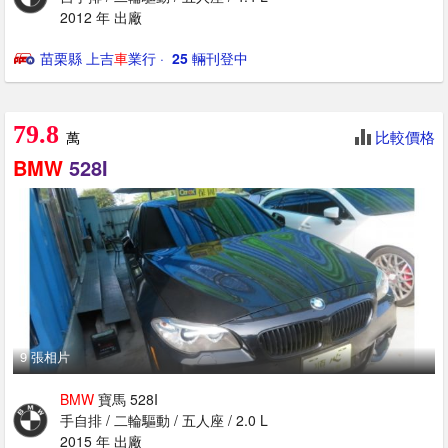
2012 年 出廠
苗栗縣 上吉
車
業行
· ‎
25
輛刊登中
79.8
比較價格
萬
BMW
528I
9 張相片
BMW
寶馬 528I
手自排 / 二輪驅動 / 五人座 / 2.0 L
2015 年 出廠