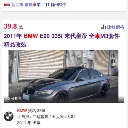
新北市 瑞陞
車
業
· ‎
11
輛刊登中
39.8
比較價格
萬
2011年
BMW
E90 335i 末代皇帝 全
車
M3套件
精品改裝
10 張相片
BMW
寶馬 335I
手自排 / 二輪驅動 / 五人座 / 3.0 L
2011 年 出廠