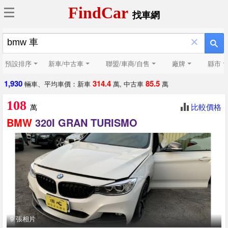
FindCar
找車網
×
預設排序
新車/中古車
聯盟/車商/自售
廠牌
縣市
1,930
314.4
85.5
輛車、平均車價：新車
萬, 中古車
萬
108
比較價格
萬
BMW
320I GRAN TURISMO
9 張相片