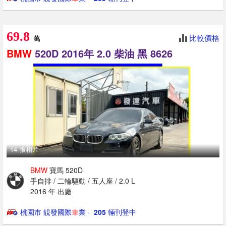
69.8
比較價格
萬
BMW
520D 2016年 2.0 柴油 黑 8626
14 張相片
BMW
寶馬 520D
手自排 / 二輪驅動 / 五人座 / 2.0 L
2016 年 出廠
桃園市 靚發國際
車
業
· ‎
205
輛刊登中