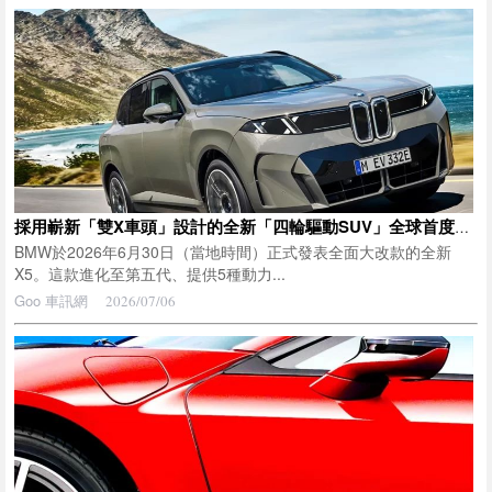
採用嶄新「雙X車頭」設計的全新「四輪驅動SUV」全球首度亮相！ 擁有車寬2公尺的霸氣車身，首度提供「5種動力系統」！ 還有與Toyota合作開發的車型，全新BMW「X5」正式登場
BMW於2026年6月30日（當地時間）正式發表全面大改款的全新
X5。這款進化至第五代、提供5種動力...
Goo 車訊網
2026/07/06