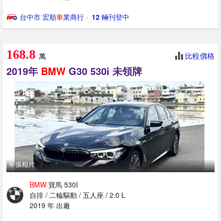
台中市 宏順
車
業商行
· ‎
12
輛刊登中
168.8
比較價格
萬
2019年
BMW
G30 530i 未領牌
6 張相片
BMW
寶馬 530I
自排 / 二輪驅動 / 五人座 / 2.0 L
2019 年 出廠