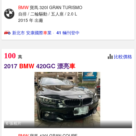
BMW
寶馬 320I GRAN TURISMO
自排 / 二輪驅動 / 五人座 / 2.0 L
2015 年 出廠
新北市 安康國際
車
業
· ‎
41
輛刊登中
100
比較價格
萬
2017
BMW
420GC 漂亮
車
6 張相片
BMW
寶馬 420I GRAN COUPE