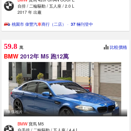
自排 / 二輪驅動 / 五人座 / 2.0 L
2017 年 出廠
桃園市 偉豐汽
車
商行（二店）
· ‎
37
輛刊登中
59.8
比較價格
萬
BMW
2012年 M5 跑12萬
18 張相片
BMW
寶馬 M5
自手排 / 二輪驅動 / 五人座 / 4.4 L