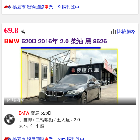
桃園市 澄駒國際
車
業
· ‎
9
輛刊登中
69.8
比較價格
萬
BMW
520D 2016年 2.0 柴油 黑 8626
14 張相片
BMW
寶馬 520D
手自排 / 二輪驅動 / 五人座 / 2.0 L
2016 年 出廠
桃園市 靚發國際
車
業
· ‎
205
輛刊登中