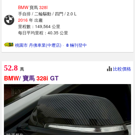
BMW
寶馬
328I
手自排 / 二輪驅動 / 四門 / 2.0 L
2016
年 出廠
里程數：149,564 公里
每日平均里程：40.35 公里
桃園市 丹佛車業(中壢店)
· ‎
8
輛刊登中
52.8
比較價格
萬
BMW
/ 寶馬
328i
GT
22 張相片