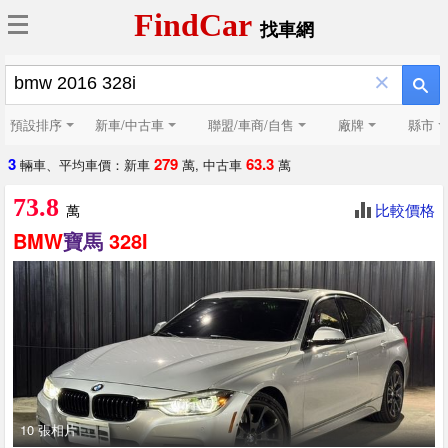
FindCar
找車網
×
預設排序
新車/中古車
聯盟/車商/自售
廠牌
縣市
3
279
63.3
輛車、平均車價：新車
萬, 中古車
萬
73.8
比較價格
萬
BMW
寶馬
328I
10 張相片