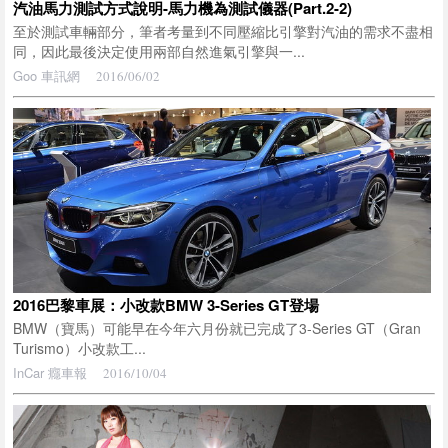
汽油馬力測試方式說明-馬力機為測試儀器(Part.2-2)
至於測試車輛部分，筆者考量到不同壓縮比引擎對汽油的需求不盡相
同，因此最後決定使用兩部自然進氣引擎與一...
Goo 車訊網
2016/06/02
2016巴黎車展：小改款BMW 3-Series GT登場
BMW（寶馬）可能早在今年六月份就已完成了3-Series GT（Gran
Turismo）小改款工...
InCar 癮車報
2016/10/04