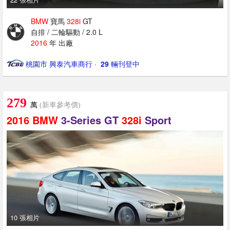
BMW
寶馬
328i
GT
自排 / 二輪驅動 / 2.0 L
2016
年 出廠
桃園市 興泰汽車商行
· ‎
29
輛刊登中
279
萬
(新車參考價)
2016
BMW
3-Series GT
328i
Sport
10 張相片