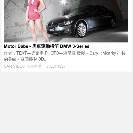
Motor Babe - 房車運動標竿 BMW 3-Series
作者：TEXT—梁家宇 PHOTO—謝昆霖 妝髮－Cary（Mcarky） 特
約美編－蘇國榮 MOD...
CAR VIDEO 汽車視界
2022/10/27