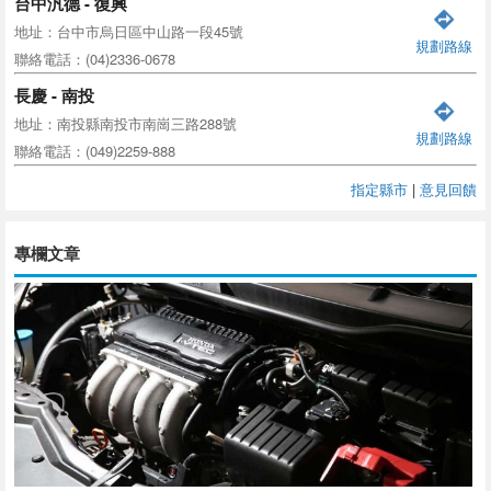
台中汎德 - 復興
地址：台中市烏日區中山路一段45號
規劃路線
聯絡電話：(04)2336-0678
長慶 - 南投
地址：南投縣南投市南崗三路288號
規劃路線
聯絡電話：(049)2259-888
指定縣市
|
意見回饋
專欄文章