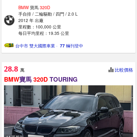
BMW
寶馬
320D
手自排 / 二輪驅動 / 四門 / 2.0 L
2012 年 出廠
里程數：100,000 公里
每日平均里程：19.35 公里
台中市 雙大國際車業
· ‎
77
輛刊登中
28.8
比較價格
萬
BMW
寶馬
320D
TOURING
14 張相片