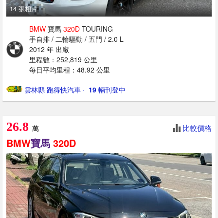
14 張相片
BMW
寶馬
320D
TOURING
手自排 / 二輪驅動 / 五門 / 2.0 L
2012 年 出廠
里程數：252,819 公里
每日平均里程：48.92 公里
雲林縣 跑得快汽車
· ‎
19
輛刊登中
26.8
比較價格
萬
BMW
寶馬
320D