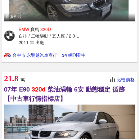
9 張相片
BMW
寶馬
320D
自排 / 二輪驅動 / 五人座 / 2.0 L
2011 年 出廠
台中市 永豐越汽車商行
· ‎
34
輛刊登中
21.8
比較價格
萬
07年 E90
320d
柴油渦輪 6安 動態穩定 循跡
【中古車行情指標店】