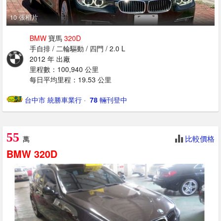
10 張相片
BMW
寶馬
320D
手自排 / 二輪驅動 / 四門 / 2.0 L
2012 年 出廠
里程數：100,940 公里
每日平均里程：19.53 公里
台中市 統勝車業行
· ‎
78
輛刊登中
55
比較價格
萬
BMW
320D