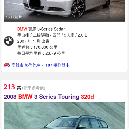
15 張相片
BMW
寶馬 3-Series Sedan
手自排 / 二輪驅動 / 四門 / 5人座 / 2.0 L
2007 年 1 月 出廠
里程數：170,000 公里
每日平均里程：23.79 公里
高雄市 格尚汽車
· ‎
187
輛刊登中
213
萬
(新車參考價)
2008
BMW
3 Series Touring
320d