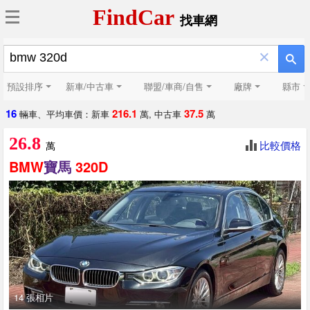
FindCar
找車網
×
預設排序
新車/中古車
聯盟/車商/自售
廠牌
縣市
16
216.1
37.5
輛車、平均車價：新車
萬, 中古車
萬
26.8
比較價格
萬
BMW
寶馬
320D
14 張相片