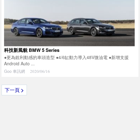
科技新風貌 BMW 5 Series
●更為銳利動感的車頭造型 ●4/6缸動力導入48V微油電 ●新增支援
Android Auto ...
Goo 車訊網
2020/06/16
下一頁
>