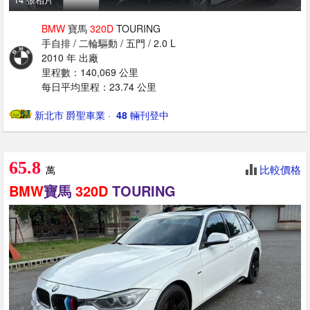
BMW
寶馬
320D
TOURING
手自排 / 二輪驅動 / 五門 / 2.0 L
2010 年 出廠
里程數：140,069 公里
每日平均里程：23.74 公里
新北市 爵聖車業
· ‎
48
輛刊登中
65.8
比較價格
萬
BMW
寶馬
320D
TOURING