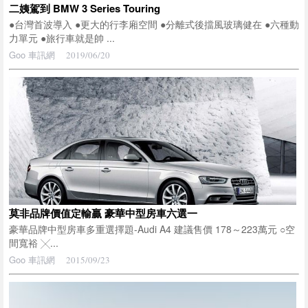
二姨駕到 BMW 3 Series Touring
●台灣首波導入 ●更大的行李廂空間 ●分離式後擋風玻璃健在 ●六種動
力單元 ●旅行車就是帥 ...
Goo 車訊網
2019/06/20
莫非品牌價值定輸贏 豪華中型房車六選一
豪華品牌中型房車多重選擇題-Audi A4 建議售價 178～223萬元 ○空
間寬裕 ╳...
Goo 車訊網
2015/09/23