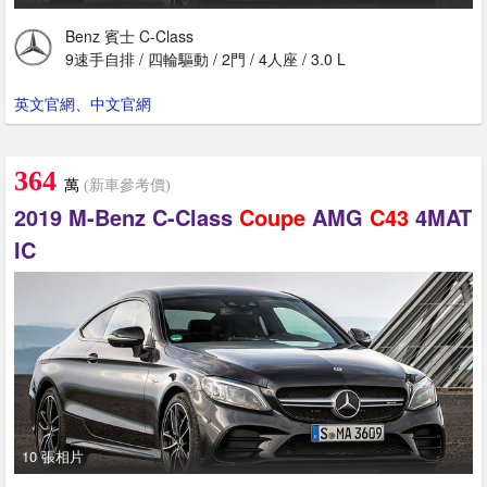
Benz 賓士 C-Class
9速手自排 / 四輪驅動 / 2門 / 4人座 / 3.0 L
英文官網
、
中文官網
364
萬
(新車參考價)
2019 M-Benz C-Class
Coupe
AMG
C43
4MAT
IC
10 張相片