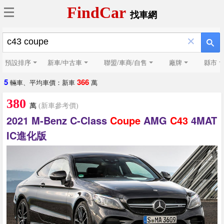
FindCar
找車網
×
預設排序
新車/中古車
聯盟/車商/自售
廠牌
縣市
5
366
輛車、平均車價：新車
萬
380
萬
(新車參考價)
2021 M-Benz C-Class
Coupe
AMG
C43
4MAT
IC進化版