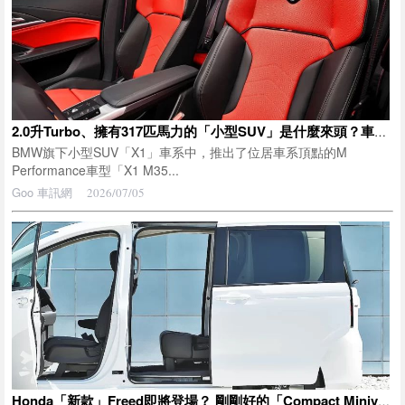
2.0升Turbo、擁有317匹馬力的「小型SUV」是什麼來頭？車長僅4.5公尺、與「Corolla Cross」同級距！擁有運動化內裝的BMW「X1 M35i xDrive」值得關注！
BMW旗下小型SUV「X1」車系中，推出了位居車系頂點的M
Performance車型「X1 M35...
Goo 車訊網
2026/07/05
Honda「新款」Freed即將登場？ 剛剛好的「Compact Minivan」迎來「第3年小改款」，有望新增車型與「5人座版本」！ 備受期待的秋季改款，經銷商透露最新消息