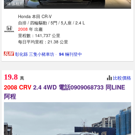
18 張相片
Honda 本田 CR-V
自排 / 四輪驅動 / 5門 / 5人座 / 2.4 L
2008
年 出廠
里程數：141,737 公里
每日平均里程：21.38 公里
彰化縣 三隻小豬車坊
· ‎
94
輛刊登中
19.8
比較價格
萬
2008
CRV
2.4 4WD 電話0909068733 同LINE
阿程