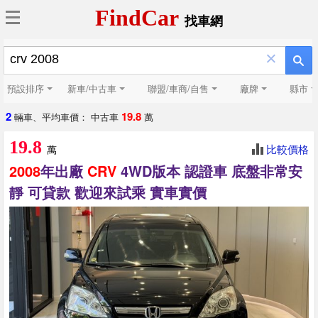
FindCar
找車網
×
預設排序
新車/中古車
聯盟/車商/自售
廠牌
縣市
2
19.8
輛車、平均車價： 中古車
萬
19.8
比較價格
萬
2008
年出廠
CRV
4WD版本 認證車 底盤非常安
靜 可貸款 歡迎來試乘 實車實價