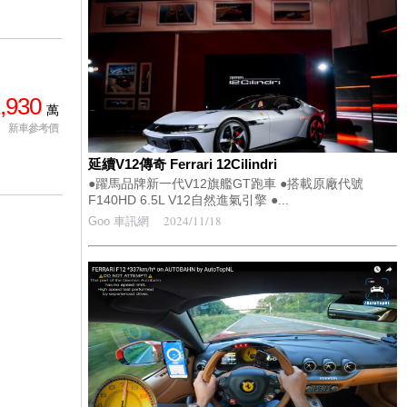
,930
萬
新車參考價
延續V12傳奇 Ferrari 12Cilindri
●躍馬品牌新一代V12旗艦GT跑車 ●搭載原廠代號
F140HD 6.5L V12自然進氣引擎 ●...
2024/11/18
Goo 車訊網