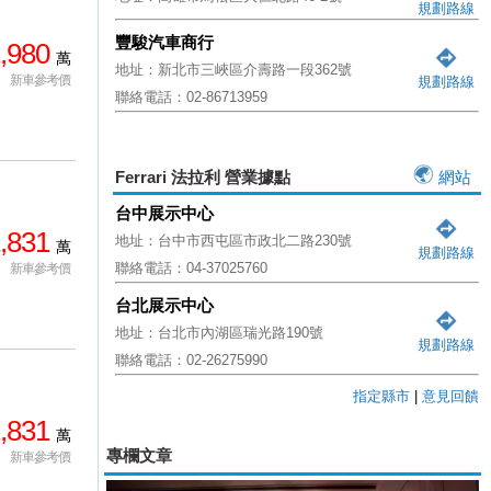
規劃路線
豐駿汽車商行
,980
萬
地址：新北市三峽區介壽路一段362號
新車參考價
規劃路線
聯絡電話：02-86713959
Ferrari 法拉利 營業據點
網站
台中展示中心
,831
地址：台中市西屯區市政北二路230號
萬
規劃路線
聯絡電話：04-37025760
新車參考價
台北展示中心
地址：台北市內湖區瑞光路190號
規劃路線
聯絡電話：02-26275990
指定縣市
|
意見回饋
,831
萬
專欄文章
新車參考價