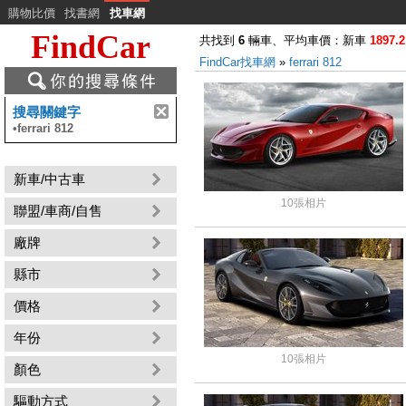
購物比價
找書網
找車網
FindCar
共找到
6
輛車、平均車價：新車
1897.2
FindCar找車網
»
ferrari 812
搜尋關鍵字
•
ferrari 812
新車/中古車
10張相片
聯盟/車商/自售
廠牌
縣市
價格
年份
10張相片
顏色
驅動方式