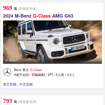
969
萬
(新車參考價)
2024 M-Benz
G-Class
AMG G63
10 張相片
Benz 賓士
G-Class
9速手自排 / 四輪驅動 / 5門 / 5人座 / 4.0 L
英文官網
、
中文官網
793
萬
(新車參考價)