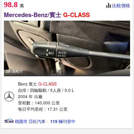
98.8
比較價格
萬
Mercedes-Benz/賓士
G-CLASS
28 張相片
Benz 賓士
G-CLASS
自排 / 四輪驅動 / 5人座 / 5.0 L
2004 年 出廠
里程數：140,000 公里
每日平均里程：17.31 公里
桃園市 亞鈺汽車
· ‎
115
輛刊登中