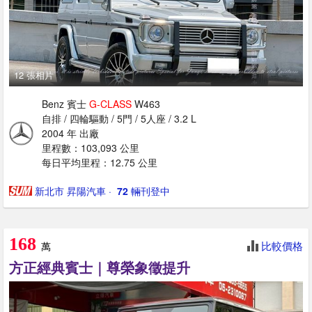
12 張相片
Benz 賓士
G-CLASS
W463
自排 / 四輪驅動 / 5門 / 5人座 / 3.2 L
2004 年 出廠
里程數：103,093 公里
每日平均里程：12.75 公里
新北市 昇陽汽車
· ‎
72
輛刊登中
168
比較價格
萬
方正經典賓士｜尊榮象徵提升