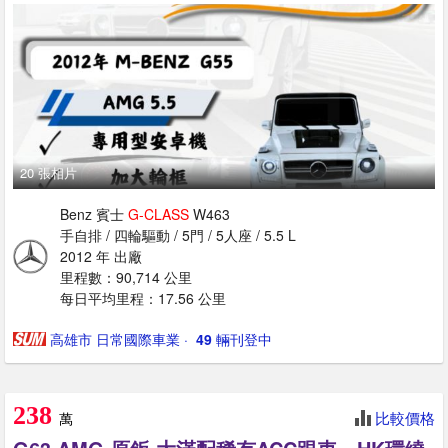
20 張相片
Benz 賓士
G-CLASS
W463
手自排 / 四輪驅動 / 5門 / 5人座 / 5.5 L
2012 年 出廠
里程數：90,714 公里
每日平均里程：17.56 公里
高雄市 日常國際車業
· ‎
49
輛刊登中
238
比較價格
萬