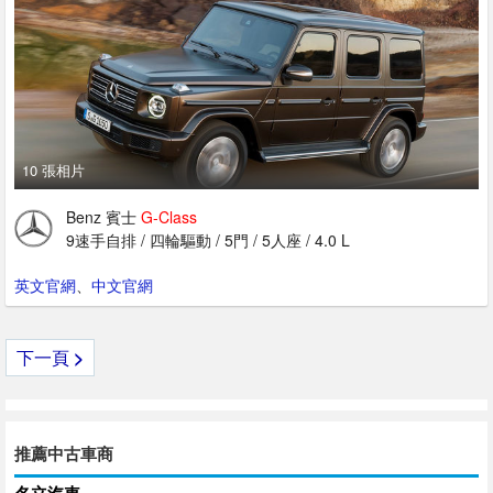
10 張相片
Benz 賓士
G-Class
9速手自排 / 四輪驅動 / 5門 / 5人座 / 4.0 L
英文官網
、
中文官網
下一頁
>
推薦中古車商
名立汽車