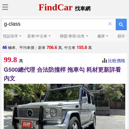
FindCar
找車網
×
預設排序
新車/中古車
聯盟/車商/自售
廠牌
縣市
46
706.6
155.8
輛車、平均車價：新車
萬, 中古車
萬
99.8
比較價格
萬
G500總代理 合法防撞桿 拖車勾 耗材更新詳看
內文