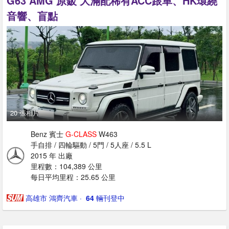
G63 AMG 原鈑 大滿配稀有ACC跟車、HK環繞
音響、盲點
20 張相片
Benz 賓士
G-CLASS
W463
手自排 / 四輪驅動 / 5門 / 5人座 / 5.5 L
2015 年 出廠
里程數：104,389 公里
每日平均里程：25.65 公里
高雄市 鴻齊汽車
· ‎
64
輛刊登中