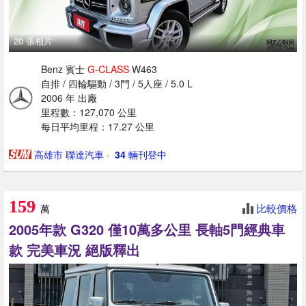
20 張相片
Benz 賓士
G-CLASS
W463
自排 / 四輪驅動 / 3門 / 5人座 / 5.0 L
2006 年 出廠
里程數：127,070 公里
每日平均里程：17.27 公里
高雄市 聯達汽車
· ‎
34
輛刊登中
159
比較價格
萬
2005年款 G320 僅10萬多公里 長軸5門經典車
款 完美車況 絕版釋出