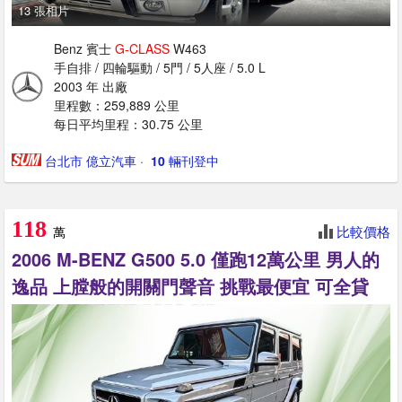
13 張相片
Benz 賓士
G-CLASS
W463
手自排 / 四輪驅動 / 5門 / 5人座 / 5.0 L
2003 年 出廠
里程數：259,889 公里
每日平均里程：30.75 公里
台北市 億立汽車
· ‎
10
輛刊登中
118
比較價格
萬
2006 M-BENZ G500 5.0 僅跑12萬公里 男人的
逸品 上膛般的開關門聲音 挑戰最便宜 可全貸