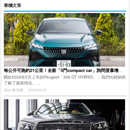
專欄文章
每公升可跑約21公里！全新「5門compact car」詢問度暴增！擁有「Corolla」級車身尺寸並搭載1.2L turbo引擎！外型銳利帥氣的Peugeot「308」大幅改款車型成為經銷商熱門話題！
關於2026年5月上市的Peugeot「308 GT HYBRID」，我們向經銷商
了解了最新情況。 ...
Goo 車訊網
2026/06/18