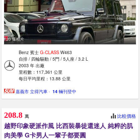
20 張相片
Benz 賓士
G-CLASS
W463
自排 / 四輪驅動 / 5門 / 5人座 / 3.2 L
2003 年 出廠
里程數：117,361 公里
每日平均里程：13.88 公里
嘉義市 立得汽車
· ‎
14
輛刊登中
208.8
比較價格
萬
越野印象硬派作風 比西裝暴徒還迷人 純粹的肌
肉美學 G卡男人一輩子都要圓