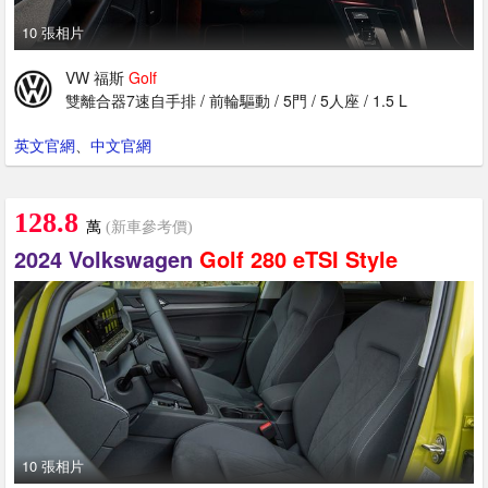
10 張相片
VW 福斯
Golf
雙離合器7速自手排 / 前輪驅動 / 5門 / 5人座 / 1.5 L
英文官網
、
中文官網
128.8
萬
(新車參考價)
2024 Volkswagen
Golf
280
eTSI
Style
10 張相片