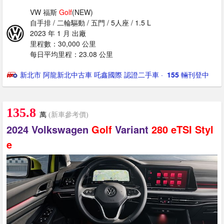
VW 福斯
Golf
(NEW)
自手排 / 二輪驅動 / 五門 / 5人座 / 1.5 L
2023 年 1 月 出廠
里程數：30,000 公里
每日平均里程：23.08 公里
新北市 阿龍新北中古車 吒鑫國際 認證二手車
· ‎
155
輛刊登中
135.8
萬
(新車參考價)
2024 Volkswagen
Golf
Variant
280
eTSI
Styl
e