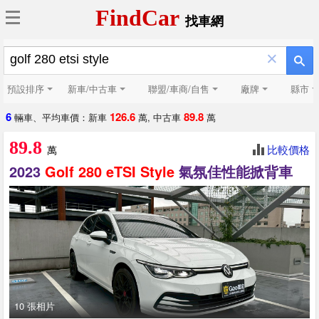
FindCar
找車網
×
預設排序
新車/中古車
聯盟/車商/自售
廠牌
縣市
6
126.6
89.8
輛車、平均車價：新車
萬, 中古車
萬
89.8
比較價格
萬
2023
Golf
280
eTSI
Style
氣氛佳性能掀背車
10 張相片