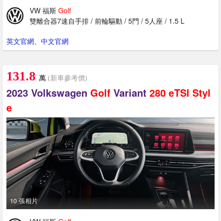
VW 福斯
Golf
雙離合器7速自手排 / 前輪驅動 / 5門 / 5人座 / 1.5 L
英文官網
、
中文官網
131.8
萬
(新車參考價)
2023 Volkswagen
Golf
Variant
280
eTSI
Styl
e
10 張相片