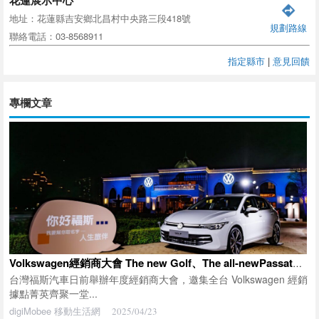
地址：花蓮縣吉安鄉北昌村中央路三段418號
規劃路線
聯絡電話：03-8568911
指定縣市
|
意見回饋
專欄文章
Volkswagen經銷商大會 The new Golf、The all-newPassat、Tiguan同步亮相
台灣福斯汽車日前舉辦年度經銷商大會，邀集全台 Volkswagen 經銷
據點菁英齊聚一堂...
digiMobee 移動生活網
2025/04/23