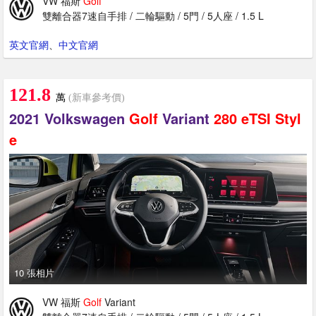
VW 福斯
Golf
雙離合器7速自手排 / 二輪驅動 / 5門 / 5人座 / 1.5 L
英文官網
、
中文官網
121.8
萬
(新車參考價)
2021 Volkswagen
Golf
Variant
280
eTSI
Styl
e
10 張相片
VW 福斯
Golf
Variant