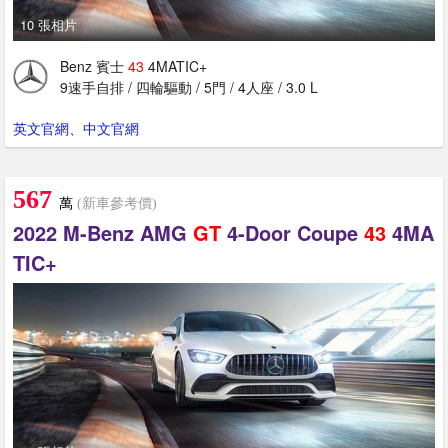
10 張相片
Benz 賓士
43
4MATIC+
9速手自排 / 四輪驅動 / 5門 / 4人座 / 3.0 L
英文官網
、
中文官網
567
萬
(新車參考價)
2022 M-Benz AMG
GT
4-Door Coupe
43
4MA
TIC+