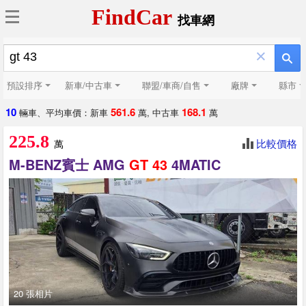
FindCar
找車網
×
預設排序
新車/中古車
聯盟/車商/自售
廠牌
縣市
10
561.6
168.1
輛車、平均車價：新車
萬, 中古車
萬
225.8
比較價格
萬
M-BENZ賓士 AMG
GT
43
4MATIC
20 張相片