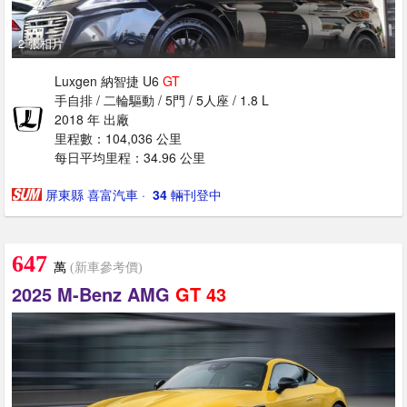
2 張相片
Luxgen 納智捷 U6
GT
手自排 / 二輪驅動 / 5門 / 5人座 / 1.8 L
2018 年 出廠
里程數：104,036 公里
每日平均里程：34.96 公里
屏東縣 喜富汽車
· ‎
34
輛刊登中
647
萬
(新車參考價)
2025 M-Benz AMG
GT
43