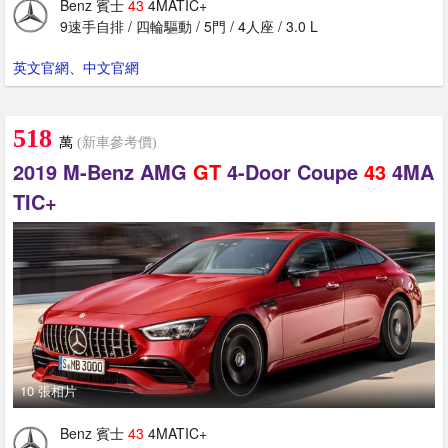
Benz 賓士
43
4MATIC+
9速手自排 / 四輪驅動 / 5門 / 4人座 / 3.0 L
英文官網
、
中文官網
518
萬
(新車參考價)
2019 M-Benz AMG
GT
4-Door Coupe
43
4MA
TIC+
10 張相片
Benz 賓士
43
4MATIC+