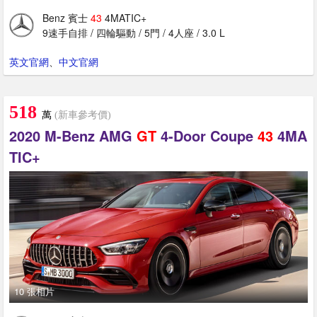
Benz 賓士
43
4MATIC+
9速手自排 / 四輪驅動 / 5門 / 4人座 / 3.0 L
英文官網
、
中文官網
518
萬
(新車參考價)
2020 M-Benz AMG
GT
4-Door Coupe
43
4MA
TIC+
10 張相片