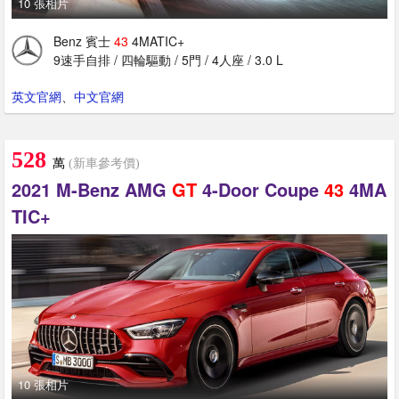
10 張相片
Benz 賓士
43
4MATIC+
9速手自排 / 四輪驅動 / 5門 / 4人座 / 3.0 L
英文官網
、
中文官網
528
萬
(新車參考價)
2021 M-Benz AMG
GT
4-Door Coupe
43
4MA
TIC+
10 張相片