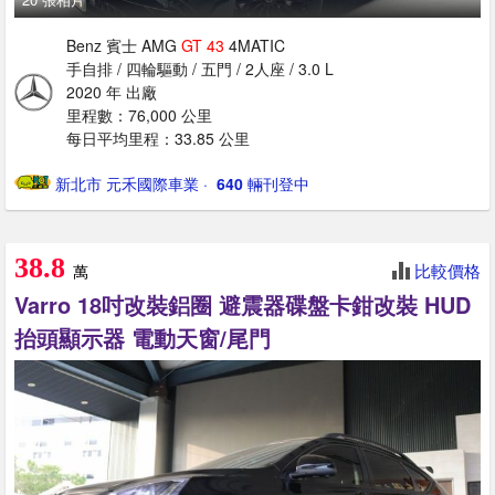
Benz 賓士 AMG
GT
43
4MATIC
手自排 / 四輪驅動 / 五門 / 2人座 / 3.0 L
2020 年 出廠
里程數：76,000 公里
每日平均里程：33.85 公里
新北市 元禾國際車業
· ‎
640
輛刊登中
38.8
比較價格
萬
Varro 18吋改裝鋁圈 避震器碟盤卡鉗改裝 HUD
抬頭顯示器 電動天窗/尾門