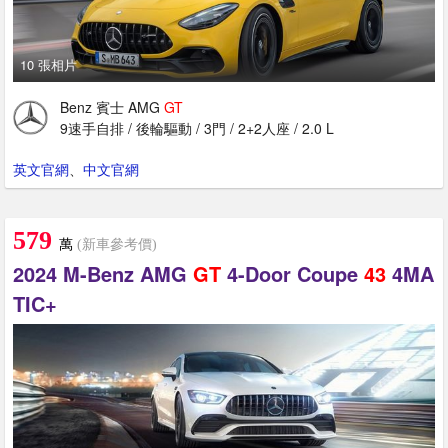
10 張相片
Benz 賓士 AMG
GT
9速手自排 / 後輪驅動 / 3門 / 2+2人座 / 2.0 L
英文官網
、
中文官網
579
萬
(新車參考價)
2024 M-Benz AMG
GT
4-Door Coupe
43
4MA
TIC+