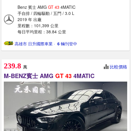
Benz 賓士 AMG
GT
43
4MATIC
手自排 / 四輪驅動 / 五門 / 3.0 L
2019 年 出廠
里程數：101,399 公里
每日平均里程：38.84 公里
高雄市 日升國際車業
· ‎
6
輛刊登中
239.8
比較價格
萬
M-BENZ賓士 AMG
GT
43
4MATIC
20 張相片