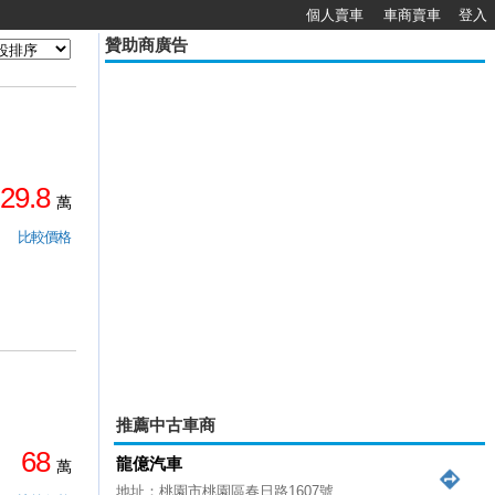
個人賣車
車商賣車
登入
贊助商廣告
29.8
萬
比較價格
推薦中古車商
68
龍億汽車
萬
地址：桃園市桃園區春日路1607號