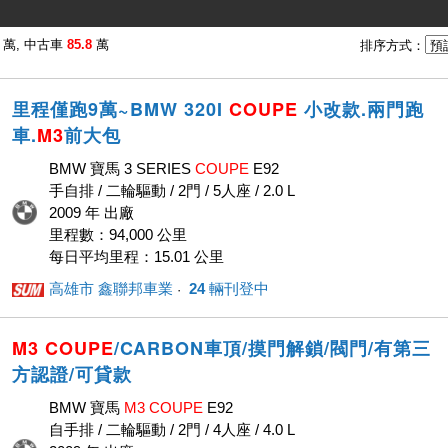
萬, 中古車
85.8
萬
排序方式：
里程僅跑9萬~BMW 320I
COUPE
小改款.兩門跑
車.
M3
前大包
BMW 寶馬 3 SERIES
COUPE
E92
手自排 / 二輪驅動 / 2門 / 5人座 / 2.0 L
2009 年 出廠
里程數：94,000 公里
每日平均里程：15.01 公里
高雄市 鑫聯邦車業
24
輛刊登中
· ‎
M3
COUPE
/CARBON車頂/摸門解鎖/閥門/有第三
方認證/可貸款
BMW 寶馬
M3
COUPE
E92
自手排 / 二輪驅動 / 2門 / 4人座 / 4.0 L