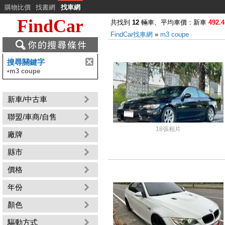
購物比價
找書網
找車網
FindCar
共找到
12
輛車、平均車價：新車
492.4
FindCar找車網
»
m3 coupe
搜尋關鍵字
•
m3 coupe
新車/中古車
聯盟/車商/自售
18張相片
廠牌
縣市
價格
年份
顏色
驅動方式