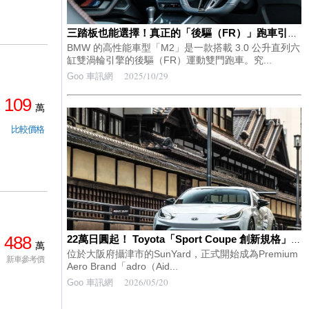
三踏板也能選擇！真正的「後驅（FR）」跑車引起高度關注！ 搭載「直列六缸」雙渦輪引擎、車長達 4.5 米的 BMW「M2」，還有超高性能版「CS」，這到底是一款怎麼樣的車呢？
BMW 的高性能車型「M2」是一款搭載 3.0 公升直列六
缸雙渦輪引擎的後驅（FR）運動雙門跑車。究...
2025/10/29
Goo 車訊網
109
萬
比較價格
488
22萬日圓起！ Toyota「Sport Coupe 創新規格」登陸日本！ 注入F1空力技術的「究極機能美」太猛了！ 讓「GR86」進化成世界級水準的「adro Full Aero」到底是什麼？
萬
位於大阪府攝津市的SunYard，正式開始成為Premium
新車參考價
Aero Brand「adro（Aid...
2026/05/20
Goo 車訊網