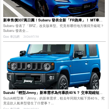
新車售價337萬日圓！Subaru 發表全新「FR跑車」！ MT車型首度搭載「三鏡頭 EyeSight」，排檔操作性也全面升級的最新「BRZ」正式登場！
Subaru 發表了「BRZ」改良版車型。究竟有哪些地方獲得升級呢？
Subaru 發表全...
Goo 車訊網
2026/07/30
Suzuki「輕型Jimny」新車需求為何暴跌40％？ 交車期縮短至「約半年」，現在正是最佳入手時機！ 5門版「Nomade」也有影響！？ 即便如此，為何仍能斷言它是「保值神車」？
Suzuki輕型車「Jimny」的新車需求，較去年同期大幅下滑40％。究
竟這款人氣車型發生了什麼事？...
Goo 車訊網