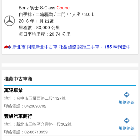
Benz 賓士 S-Class
Coupe
自手排 / 二輪驅動 / 二門 / 4人座 / 3.0 L
2016 年 1 月 出廠
里程數：80,000 公里
每日平均里程：20.74 公里
新北市 阿龍新北中古車 吒鑫國際 認證二手車
· ‎
155
輛刊登中
推薦中古車商
萬達車業
地址：台中市五權西路二段1127號
規劃路線
聯絡電話：0423890702
豐駿汽車商行
地址：新北市三峽區介壽路一段362號
規劃路線
聯絡電話：02-86713959