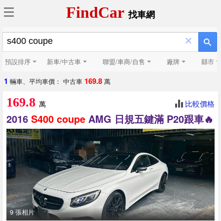
FindCar
找車網
×
預設排序
新車/中古車
聯盟/車商/自售
廠牌
縣市
1
169.8
輛車、平均車價： 中古車
萬
169.8
比較價格
萬
2016
S400
coupe
AMG 日規五鍵滿 P20跟車🔥
9 張相片