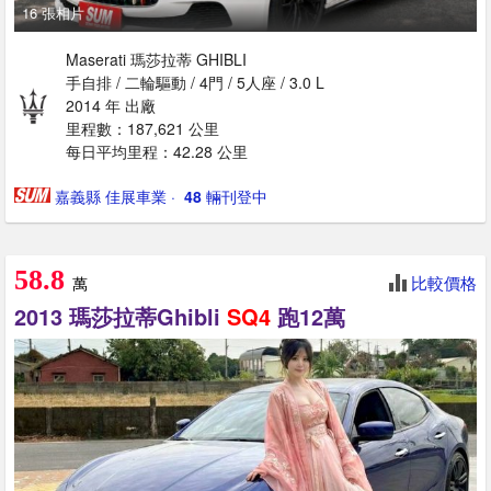
16 張相片
Maserati 瑪莎拉蒂 GHIBLI
手自排 / 二輪驅動 / 4門 / 5人座 / 3.0 L
2014 年 出廠
里程數：187,621 公里
每日平均里程：42.28 公里
嘉義縣 佳展車業
· ‎
48
輛刊登中
58.8
比較價格
萬
2013 瑪莎拉蒂Ghibli
SQ4
跑12萬