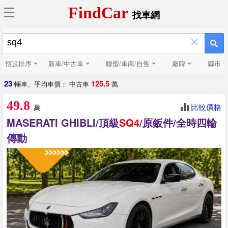
FindCar
找車網
×
預設排序
新車/中古車
聯盟/車商/自售
廠牌
縣市
23
125.5
輛車、平均車價： 中古車
萬
49.8
比較價格
萬
MASERATI GHIBLI/頂級
SQ4
/原鈑件/全時四輪
傳動