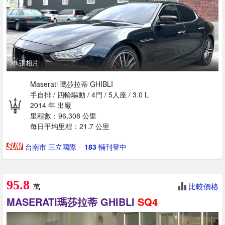
20 張相片
Maserati 瑪莎拉蒂 GHIBLI
手自排 / 四輪驅動 / 4門 / 5人座 / 3.0 L
2014 年 出廠
里程數：96,308 公里
每日平均里程：21.7 公里
台南市 三立國際
· ‎
183
輛刊登中
95.8
比較價格
萬
MASERATI瑪莎拉蒂 GHIBLI
SQ4