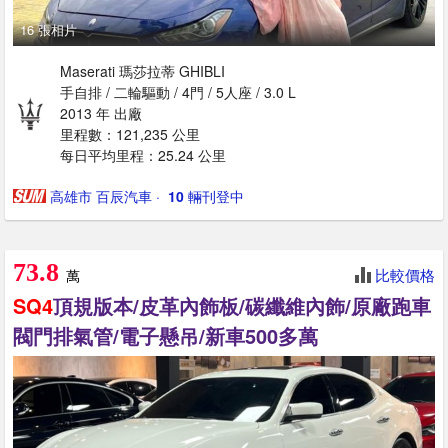
16 張相片
Maserati 瑪莎拉蒂 GHIBLI
手自排 / 二輪驅動 / 4門 / 5人座 / 3.0 L
2013 年 出廠
里程數：121,235 公里
每日平均里程：25.24 公里
高雄市 百辰汽車
· ‎
10
輛刊登中
73.8
比較價格
萬
SQ4
頂規版本/皮革內飾板/碳纖維內飾/原廠跑車
閥門排氣管/電子懸吊/新車500多萬