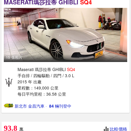
MASERATI瑪莎拉蒂 GHIBLI
SQ4
15 張相片
Maserati 瑪莎拉蒂 GHIBLI
SQ4
手自排 / 四輪驅動 / 四門 / 3.0 L
2015 年 出廠
里程數：149,000 公里
每日平均里程：36.58 公里
新北市 金昌汽車
· ‎
84
輛刊登中
93.8
比較價格
萬