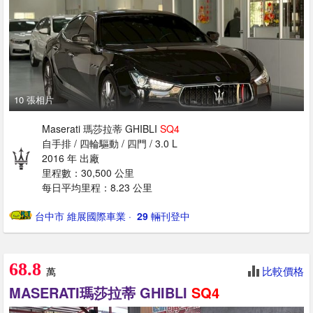
10 張相片
Maserati 瑪莎拉蒂 GHIBLI
SQ4
自手排 / 四輪驅動 / 四門 / 3.0 L
2016 年 出廠
里程數：30,500 公里
每日平均里程：8.23 公里
台中市 維展國際車業
· ‎
29
輛刊登中
68.8
比較價格
萬
MASERATI瑪莎拉蒂 GHIBLI
SQ4