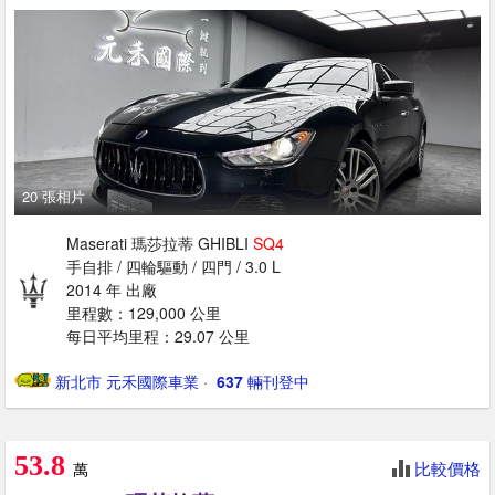
20 張相片
Maserati 瑪莎拉蒂 GHIBLI
SQ4
手自排 / 四輪驅動 / 四門 / 3.0 L
2014 年 出廠
里程數：129,000 公里
每日平均里程：29.07 公里
新北市 元禾國際車業
· ‎
637
輛刊登中
53.8
比較價格
萬