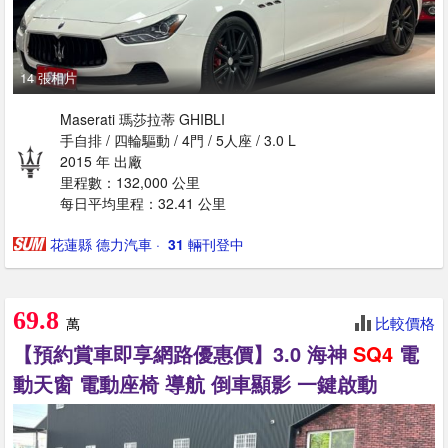
14 張相片
Maserati 瑪莎拉蒂 GHIBLI
手自排 / 四輪驅動 / 4門 / 5人座 / 3.0 L
2015 年 出廠
里程數：132,000 公里
每日平均里程：32.41 公里
花蓮縣 德力汽車
· ‎
31
輛刊登中
69.8
比較價格
萬
【預約賞車即享網路優惠價】3.0 海神
SQ4
電
動天窗 電動座椅 導航 倒車顯影 一鍵啟動