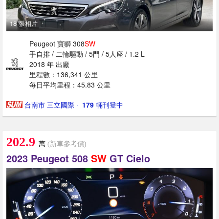
18 張相片
Peugeot 寶獅 308
SW
手自排 / 二輪驅動 / 5門 / 5人座 / 1.2 L
2018 年 出廠
里程數：136,341 公里
每日平均里程：45.83 公里
台南市 三立國際
· ‎
179
輛刊登中
202.9
萬
(新車參考價)
2023 Peugeot 508
SW
GT Cielo