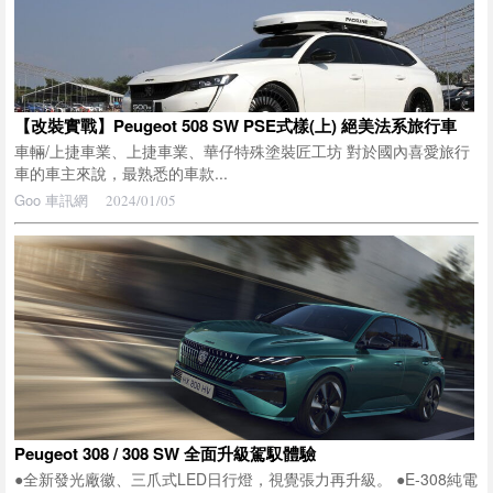
【改裝實戰】Peugeot 508 SW PSE式樣(上) 絕美法系旅行車
車輛/上捷車業、上捷車業、華仔特殊塗裝匠工坊 對於國內喜愛旅行
車的車主來說，最熟悉的車款...
Goo 車訊網
2024/01/05
Peugeot 308 / 308 SW 全面升級駕馭體驗
●全新發光廠徽、三爪式LED日行燈，視覺張力再升級。 ●E-308純電