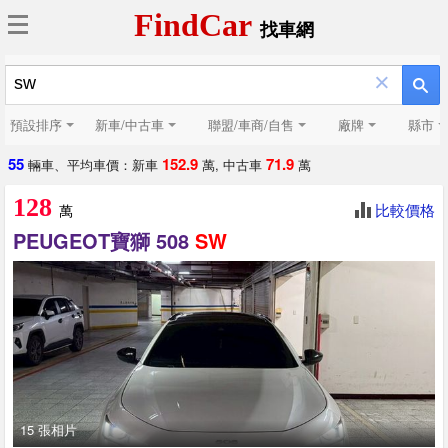
FindCar
找車網
×
預設排序
新車/中古車
聯盟/車商/自售
廠牌
縣市
55
152.9
71.9
輛車、平均車價：新車
萬, 中古車
萬
128
比較價格
萬
PEUGEOT寶獅 508
SW
15 張相片