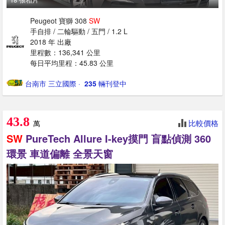
Peugeot 寶獅 308
SW
手自排 / 二輪驅動 / 五門 / 1.2 L
2018 年 出廠
里程數：136,341 公里
每日平均里程：45.83 公里
台南市 三立國際
· ‎
235
輛刊登中
43.8
比較價格
萬
SW
PureTech Allure I-key摸門 盲點偵測 360
環景 車道偏離 全景天窗