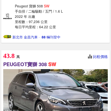
Peugeot 寶獅 508
SW
手自排 / 二輪驅動 / 五門 / 1.6 L
2022 年 出廠
里程數：97,236 公里
每日平均里程：64.22 公里
新北市 金昌汽車
· ‎
88
輛刊登中
43.8
比較價格
萬
PEUGEOT寶獅 308
SW
18 張相片