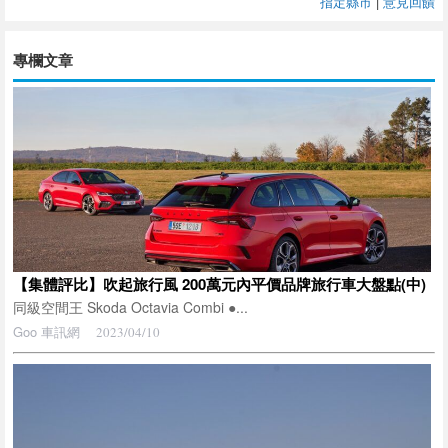
指定縣市
|
意見回饋
專欄文章
【集體評比】吹起旅行風 200萬元內平價品牌旅行車大盤點(中)
同級空間王 Skoda Octavia Combi ●...
Goo 車訊網
2023/04/10