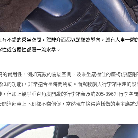
擁有不錯的乘坐空間，駕駛介面都以駕駛為導向，頗有人車一體
撐性或包覆性都屬一流水準。
有極高的實用性，例如寬敞的駕駛空間，及乘坐感極佳的座椅(原廠
高低的功能)，非常適合長時間駕駛。而駕駛艙與行李箱相連的設
，但加上幾乎垂直角度開啟的行李箱蓋及約205-396升行李空
天開這部車上下班都不嫌侷促，當然現在捨得這樣做的車主應該