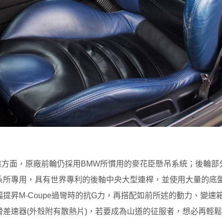
pe底盤方面，原廠前輪仍採用BMW所慣用的麥花臣懸吊系統；後輪
r車系所專用，具有世界專利的後軸中央大型連桿，並使用大量的底
提昇M-Coupe過彎時的抗G力，再搭配如前所述的動力、變速
滑差速器(外殼附有散熱片)，若要成為山道的征服者，想必再輕