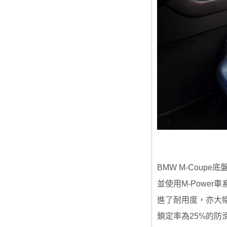
BMW M-Cou
並使用M-Powe
進了耐用度，亦大幅
鎖定率為25%的防