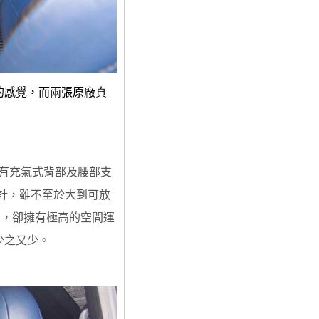
的感覺，而兩張原廠真
附有充氣式背部及腰部支
計，雖不至於大到可放
間，卻擁有極高的空間運
少之又少。