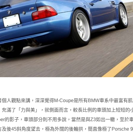
個人觀點來講，深深覺得M-Coupe是所有BMW車系中最富有
，充滿了「力與美」，就側面而言，較長比例的車頭加上短短的
Viper的影子，車頭部分則不用多說，當然是與Z3如出一轍，至於車
及後45斜角度望去，極為外闊的後輪拱，簡直像極了Porsche 