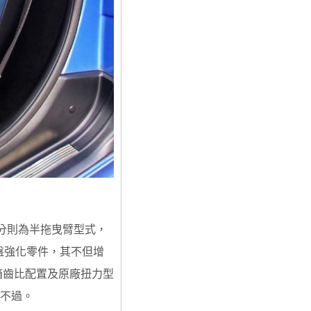
部分則為半拖曳臂型式，
盤強化零件，其不但增
箱齒比配置及原廠扭力型
鬆不過。