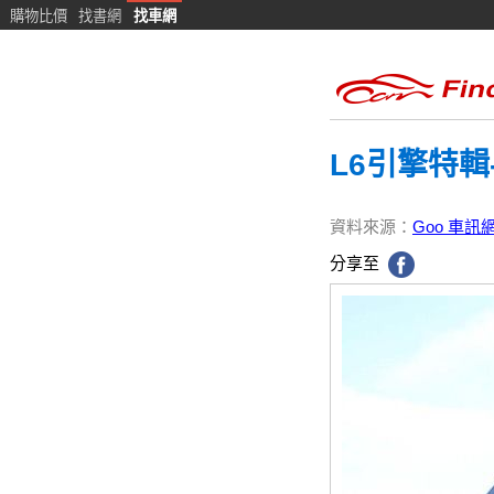
購物比價
找書網
找車網
L6引擎特輯-
資料來源：
Goo 車訊
分享至